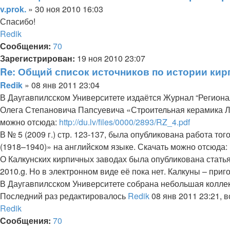
Цитата
Сообщение
v.prok.
»
30 ноя 2010 16:03
Спасибо!
Вернуться
Redik
к
Сообщения:
70
началу
Зарегистрирован:
19 ноя 2010 23:07
Re: Общий список источников по истории кир
Цитата
Сообщение
Redik
»
08 янв 2011 23:04
В Даугавпилсском Университете издаётся Журнал “Региональ
Олега Степановича Папсуевича «Строительная керамика Лат
можно отсюда:
http://du.lv/files/0000/2893/RZ_4.pdf
В № 5 (2009 г.) стр. 123-137, была опубликована работа т
(1918–1940)» на английском языке. Скачать можно отсюда:
О Калкунских кирпичных заводах была опубликована статья
2010.g. Но в электронном виде её пока нет. Калкуны – приго
В Даугавпилсском Университете собрана небольшая коллек
Последний раз редактировалось
Redik
08 янв 2011 23:21, в
Вернуться
Redik
к
Сообщения:
70