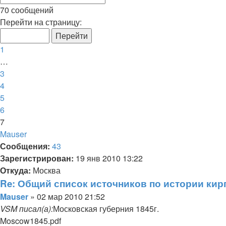
Поиск
поиск
70 сообщений
Страница
Перейти на страницу:
7
из
Пред.
1
7
…
3
4
5
6
7
Mauser
Сообщения:
43
Зарегистрирован:
19 янв 2010 13:22
Откуда:
Москва
Re: Общий список источников по истории кир
Цитата
Сообщение
Mauser
»
02 мар 2010 21:52
VSM писал(а):
Московская губерния 1845г.
Moscow1845.pdf