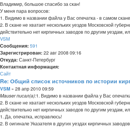
Владимир, большое спасибо за скан!
У меня пара вопросов:
1. Видимо в названии файла у Вас опечатка - в самом скане
2. В скане не хватает нескольких уездов Московской губер
действительно нет кирпичных заводов по другим уездам, ил
Вернуться
VSM
к
Сообщения:
591
началу
Зарегистрирован:
22 авг 2008 09:16
Откуда:
Санкт-Петербург
Контактная информация:
Контактная
Сайт
информация
Re: Общий список источников по истории кир
пользователя
Цитата
Сообщение
VSM
»
28 апр 2010 09:59
VSM
Mauser писал(а):
1. Видимо в названии файла у Вас опечатка
2. В скане не хватает нескольких уездов Московской губер
действительно нет кирпичных заводов по другим уездам, ил
1. Да, опечатка, исправлюсь!
2. В оигинале Указателя в других уездах кирпичных заводо