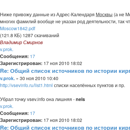
Ниже привожу данные из Адрес-Календаря
Москвы
(а не М
многих фамилий вообще не указан род деятельности, так чт
Moscow1842.pdf
(121.8 КБ) 1287 скачиваний
Владимир Смирнов
Вернуться
v.prok.
к
Сообщения:
17
началу
Зарегистрирован:
17 ноя 2010 18:02
Re: Общий список источников по истории кир
Цитата
Сообщение
v.prok.
»
30 ноя 2010 10:40
http://vsevinfo.ru/list1.html
списки населённых пунктов и пр.
Убрал точку vsev.info она лишняя -
nels
Вернуться
v.prok.
к
Сообщения:
17
началу
Зарегистрирован:
17 ноя 2010 18:02
Re: Общий список источников по истории кир