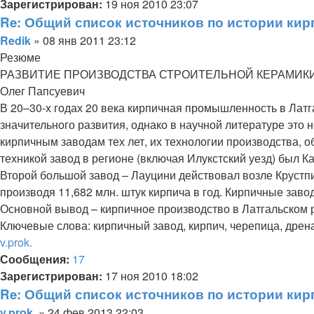
началу
Зарегистрирован:
19 ноя 2010 23:07
Re: Общий список источников по истории кир
Цитата
Сообщение
Redik
»
08 янв 2011 23:12
Резюме
РАЗВИТИЕ ПРОИЗВОДСТВА СТРОИТЕЛЬНОЙ КЕРАМИКИ 
Олег Папсуевич
В 20–30-х годах 20 века кирпичная промышленность в Латг
значительного развития, однако в научной литературе эт
кирпичным заводам тех лет, их технологии производства,
техникой завод в регионе (включая Илукстский уезд) был К
Второй большой завод – Лауцини действовал возле Крустпил
производя 11,682 млн. штук кирпича в год. Кирпичные заво
Основной вывод – кирпичное производство в Латгальском р
Ключевые слова: кирпичный завод, кирпич, черепица, дрен
Вернуться
v.prok.
к
Сообщения:
17
началу
Зарегистрирован:
17 ноя 2010 18:02
Re: Общий список источников по истории кир
Цитата
Сообщение
v.prok.
»
24 фев 2013 22:03