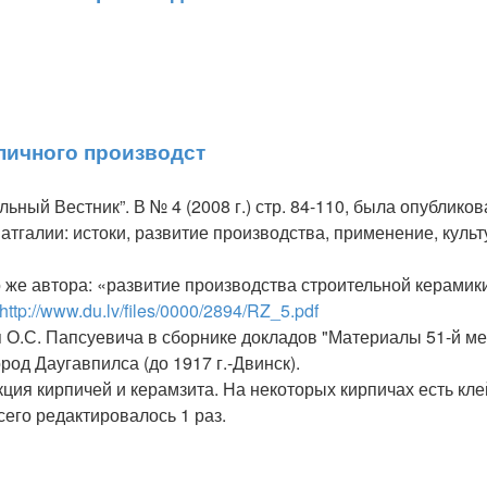
пичного производст
ный Вестник”. В № 4 (2008 г.) стр. 84-110, была опублико
галии: истоки, развитие производства, применение, культу
ого же автора: «развитие производства строительной керами
http://www.du.lv/files/0000/2894/RZ_5.pdf
 О.С. Папсуевича в сборнике докладов "Материалы 51-й ме
род Даугавпилса (до 1917 г.-Двинск).
ция кирпичей и керамзита. На некоторых кирпичах есть кл
сего редактировалось 1 раз.