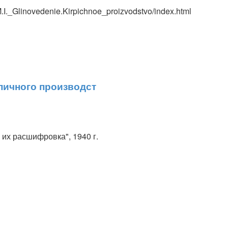
.I._Glinovedenie.Kirpichnoe_proizvodstvo/index.html
пичного производст
 их расшифровка", 1940 г.