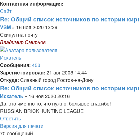
Контактная информация:
Контактная
Сайт
информация
Re: Общий список источников по истории кир
пользователя
Цитата
Сообщение
VSM
»
16 ноя 2020 13:29
VSM
Скинул на почту
Владимир Смирнов
Вернуться
к
Искатель
началу
Сообщения:
453
Зарегистрирован:
21 авг 2008 14:44
Откуда:
Славный город Ростов-на-Дону
Re: Общий список источников по истории кир
Цитата
Сообщение
Искатель
»
16 ноя 2020 20:16
Да, это именно то, что нужно, большое спасибо!
RUSSIAN BRICKHUNTING LEAGUE
Вернуться
Ответить
к
Версия для печати
началу
70 сообщений