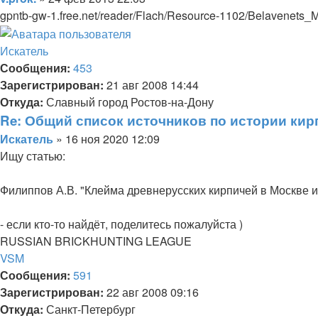
gpntb-gw-1.free.net/reader/Flach/Resource-1102/Belavenets_M
Вернуться
к
Искатель
началу
Сообщения:
453
Зарегистрирован:
21 авг 2008 14:44
Откуда:
Славный город Ростов-на-Дону
Re: Общий список источников по истории кир
Цитата
Сообщение
Искатель
»
16 ноя 2020 12:09
Ищу статью:
Филиппов А.В. "Клейма древнерусских кирпичей в Москве и
- если кто-то найдёт, поделитесь пожалуйста )
RUSSIAN BRICKHUNTING LEAGUE
Вернуться
VSM
к
Сообщения:
591
началу
Зарегистрирован:
22 авг 2008 09:16
Откуда:
Санкт-Петербург