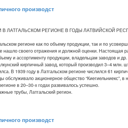
пичного производст
В ЛАТГАЛЬСКОМ РЕГИОНЕ В ГОДЫ ЛАТВИЙСКОЙ РЕСПУ
альском регионе как по объему продукции, так и по усовер
о не нашло своего отражения и должной оценки. Настоящая
 объему и ассортименту продукции, владельцам заводов и 
алкунский кирпичный завод, который производил 3–4 млн. шт
са. В 1939 году в Латгальском регионе числился 61 кирпич
ды обслуживало акционерное общество “Киегиельниекс”, в н
егионе в 20–30-х годах развивалось успешно.
ажные трубы, Латгальский регион.
пичного производст