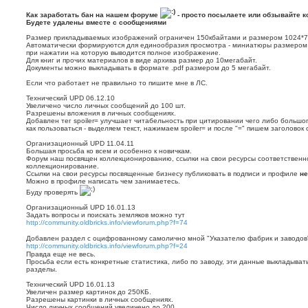
н
Как заработать бан на нашем форуме
- просто посылаете или обзывайте ко
и
Будете удалены вместе с сообщениями
е
Размер прикладываемых изображений ограничен 150кбайтами и размером 1024*7
Автоматически формируются для единообразия просмотра - миниатюры размером 
при нажатии на которую выводится полное изображение.
Для книг и прочих материалов в виде архива размер до 10мегабайт.
Документы можно выкладывать в формате .pdf размером до 5 мегабайт.
Если что работает не правильно то пишите мне в ЛС.
Технический UPD 06.12.10
Увеличено число личных сообщений до 100 шт.
Разрешены вложения в личных сообщениях.
Добавлен тег spoiler= улучшает читабельность при цитировании чего либо большог
как пользоваться - выделяем текст, нажимаем spoiler= и после "=" пишем заголовок
Организационный UPD 11.04.11
Большая просьба ко всем и особенно к новичкам.
Форум наш посвящен коллекционированию, ссылки на свои ресурсы соответственн
коллекционирование.
Ссылки на свои ресурсы посвященные бизнесу публиковать в подписи и профиле
не
Можно в профиле написать чем занимаетесь.
Буду проверять
Организационный UPD 16.01.13
Задать вопросы и поискать земляков можно тут
http://community.oldbricks.info/viewforum.php?f=74
Добавлен раздел с оцифрованному самолично мной "Указателю фабрик и заводов
http://community.oldbricks.info/viewforum.php?f=24
Правда еще не весь.
Просьба если есть конкретные статистика, либо по заводу, эти данные выкладыват
разделы.
Технический UPD 16.01.13
Увеличен размер картинок до 250КБ.
Разрешены картинки в личных сообщениях.
Число личных сообщений увеличено до 200.