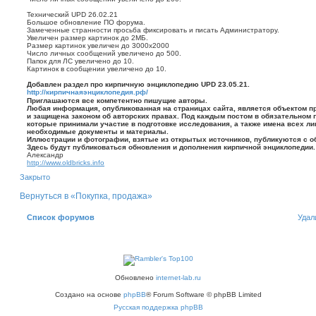
Технический UPD 26.02.21
Большое обновление ПО форума.
Замеченные странности просьба фиксировать и писать Администратору.
Увеличен размер картинок до 2МБ.
Размер картинок увеличен до 3000х2000
Число личных сообщений увеличено до 500.
Папок для ЛС увеличено до 10.
Картинок в сообщении увеличено до 10.
Добавлен раздел про кирпичную энциклопедию UPD 23.05.21.
http://кирпичнаяэнциклопедия.рф/
Приглашаются все компетентно пишущие авторы.
Любая информация, опубликованная на страницах сайта, является объектом п
и защищена законом об авторских правах. Под каждым постом в обязательном 
которые принимали участие в подготовке исследования, а также имена всех ли
необходимые документы и материалы.
Иллюстрации и фотографии, взятые из открытых источников, публикуются с о
Здесь будут публиковаться обновления и дополнения кирпичной энциклопедии.
Александр
http://www.oldbricks.info
Закрыто
Вернуться в «Покупка, продажа»
Список форумов
Удал
Обновлено
internet-lab.ru
Создано на основе
phpBB
® Forum Software © phpBB Limited
Русская поддержка phpBB