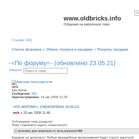
www.oldbricks.info
Общение на кирпичную тему
Ссылки
FAQ
Список форумов
Обмен, покупка и продажа
Покупка, продажа
-=По форуму=- (обновлено 23.05.21)
П
Р
Закрыто
о
а
и
с
с
ш
к
и
nels
р
Site Admin
е
Сообщения:
191
н
Зарегистрирован:
19 авг 2008 21:35
н
ы
-=ПО ФОРУМУ=- (ОБНОВЛЕНО 23.05.21)
й
п
nels
»
20 авг 2008 11:46
о
С
и
о
с
Соблюдаем тему раздела!
о
Тему стараемся задать осмысленно!
к
б
полезное для новичков от пользователя 604
щ
е
Бардака не допускать! Любые враждебные высказывания будут строго караться!