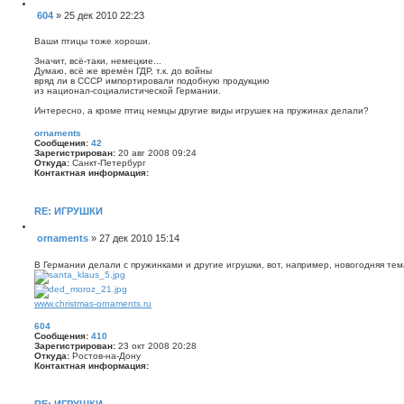
з
а
Ц
о
604
»
25 дек 2010 22:23
к
и
в
С
т
т
а
н
о
а
Ваши птицы тоже хороши.
т
а
о
т
е
я
а
Значит, всё-таки, немецкие...
б
л
и
Думаю, всё же времён ГДР, т.к. до войны
я
щ
н
вряд ли в СССР импортировали подобную продукцию
o
ф
е
из национал-социалистической Германии.
r
о
н
n
р
Интересно, а кроме птиц немцы другие виды игрушек на пружинах делали?
a
и
м
m
е
а
e
ornaments
ц
n
Сообщения:
42
и
t
Зарегистрирован:
20 авг 2008 09:24
я
s
Откуда:
Санкт-Петербург
п
Контактная информация:
о
л
К
ь
о
з
н
RE: ИГРУШКИ
о
т
в
а
Ц
а
ornaments
»
27 дек 2010 15:14
к
и
т
С
т
т
е
н
о
а
л
В Германии делали с пружинками и другие игрушки, вот, например, новогодняя тем
а
о
т
я
я
а
6
б
и
0
щ
н
www.christmas-ornaments.ru
4
ф
е
о
н
604
р
и
Сообщения:
410
м
Зарегистрирован:
23 окт 2008 20:28
е
а
Откуда:
Ростов-на-Дону
ц
Контактная информация:
и
я
К
п
о
о
н
RE: ИГРУШКИ