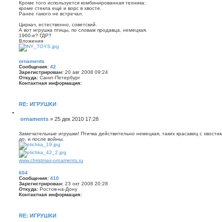
и
Кроме того используется комбинированная техника:
щ
н
кроме стекла ещё и ворс в хвосте.
ф
е
Ранее такого не встречал.
о
н
р
Циркач, естественно, советский.
и
м
А вот игрушка птицы, по словам продавца, немецкая.
е
а
1960-е? ГДР?
ц
Вложения
и
я
п
о
ornaments
л
Сообщения:
42
ь
Зарегистрирован:
20 авг 2008 09:24
з
Откуда:
Санкт-Петербург
о
Контактная информация:
в
К
а
о
т
н
е
RE: ИГРУШКИ
т
л
а
я
Ц
ornaments
»
25 дек 2010 17:28
к
6
и
С
т
0
т
н
о
4
а
Замечательные игрушки! Птичка действительно немецкая, таких красавиц с хвости
а
о
т
до, и после войны.
я
а
б
и
щ
н
ф
е
www.christmas-ornaments.ru
о
н
р
и
604
м
Сообщения:
410
е
а
Зарегистрирован:
23 окт 2008 20:28
ц
Откуда:
Ростов-на-Дону
и
Контактная информация:
я
п
К
о
о
л
н
RE: ИГРУШКИ
ь
т