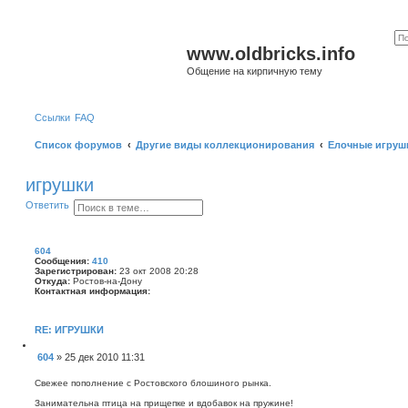
www.oldbricks.info
Общение на кирпичную тему
Ссылки
FAQ
Список форумов
Другие виды коллекционирования
Елочные игруш
игрушки
П
Р
Ответить
о
а
и
с
с
ш
к
и
604
р
Сообщения:
410
е
Зарегистрирован:
23 окт 2008 20:28
н
Откуда:
Ростов-на-Дону
Контактная информация:
н
ы
К
й
о
п
н
RE: ИГРУШКИ
о
т
и
а
Ц
604
»
25 дек 2010 11:31
с
к
и
С
к
т
т
н
о
а
Свежее пополнение с Ростовского блошиного рынка.
а
о
т
я
а
Занимательна птица на прищепке и вдобавок на пружине!
б