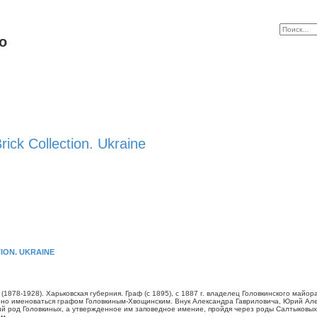
o
ick Collection. Ukraine
ION. UKRAINE
(1878-1928). Харьковская губерния. Граф (с 1895), с 1887 г. владелец Головкинского майо
ено именоваться графом Головкиным-Хвощинским. Внук Александра Гавриловича, Юрий Алек
ий род Головкиных, а утвержденное им заповедное имение, пройдя через роды Салтыковых
м.