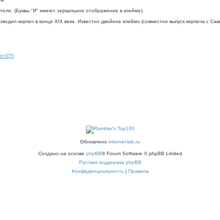
еле. (Буквы "И" имеют зеркальное отображение в клейме).
водил кирпич в конце XIX века. Известно двойное клеймо (совместно выпуск кирпича с С
5&t=375
Обновлено
internet-lab.ru
Создано на основе
phpBB
® Forum Software © phpBB Limited
Русская поддержка phpBB
Конфиденциальность
|
Правила