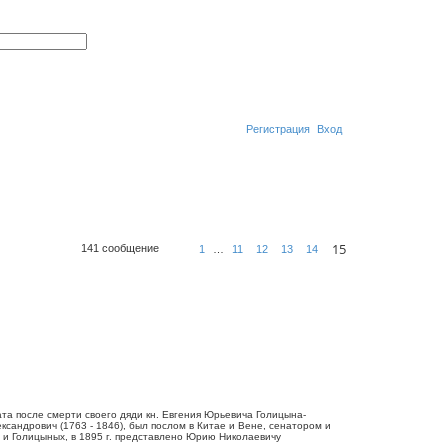
П
Р
о
а
и
с
с
ш
к
и
р
е
н
Регистрация
Вход
н
ы
й
п
П
о
и
о
с
к
и
15
с
141 сообщение
1
…
11
12
13
14
П
С
р
к
т
е
р
д
а
.
н
и
ц
а
1
5
и
з
1
рата после смерти своего дяди кн. Евгения Юрьевича Голицына-
5
сандрович (1763 - 1846), был послом в Китае и Вене, сенатором и
 и Голицыных, в 1895 г. представлено Юрию Николаевичу