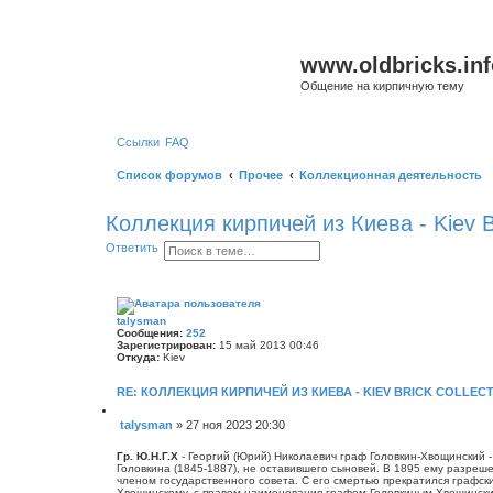
www.oldbricks.inf
Общение на кирпичную тему
Ссылки
FAQ
Список форумов
Прочее
Коллекционная деятельность
Коллекция кирпичей из Киева - Kiev Br
П
Р
Ответить
о
а
и
с
с
ш
к
и
р
talysman
е
Сообщения:
252
н
Зарегистрирован:
15 май 2013 00:46
н
Откуда:
Kiev
ы
й
RE: КОЛЛЕКЦИЯ КИРПИЧЕЙ ИЗ КИЕВА - KIEV BRICK COLLECT
п
о
и
Ц
talysman
»
27 ноя 2023 20:30
с
и
С
т
к
о
а
Гр. Ю.Н.Г.Х
- Георгий (Юрий) Николаевич граф Головкин-Хвощинский - 
о
т
Головкина (1845-1887), не оставившего сыновей. В 1895 ему разреш
а
членом государственного совета. С его смертью прекратился графск
б
Хвощинскому, с правом наименования графом Головкиным-Хвощински