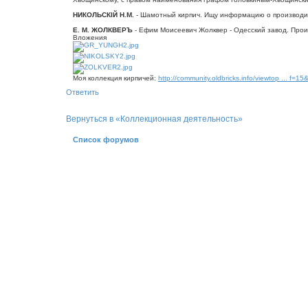
щ
е
НИКОЛЬСКІЙ Н.М.
- Шамотный кирпич. Ищу информацию о производит
н
Е. М. ЖОЛКВЕРЪ
- Ефим Моисеевич Жолквер - Одесский завод. Произ
и
Вложения
е
Моя коллекция кирпичей:
http://community.oldbricks.info/viewtop ... f=1
Ответить
Вернуться в «Коллекционная деятельность»
Список форумов