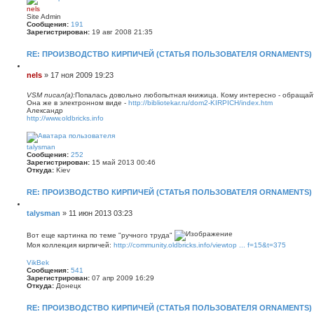
е
в
р
а
nels
н
н
т
Site Admin
у
и
е
Сообщения:
191
т
е
л
Зарегистрирован:
19 авг 2008 21:35
ь
я
с
V
я
RE: ПРОИЗВОДСТВО КИРПИЧЕЙ (СТАТЬЯ ПОЛЬЗОВАТЕЛЯ ORNAMENTS)
S
к
M
н
Ц
а
и
С
nels
»
17 ноя 2009 19:23
ч
т
о
а
а
о
л
VSM писал(а):
Попалась довольно любопытная книжица. Кому интересно - обращай
т
у
Она же в электронном виде -
http://bibliotekar.ru/dom2-KIRPICH/index.htm
б
а
Александр
щ
http://www.oldbricks.info
е
В
н
е
р
и
talysman
н
е
Сообщения:
252
у
Зарегистрирован:
15 май 2013 00:46
т
Откуда:
Kiev
ь
с
я
RE: ПРОИЗВОДСТВО КИРПИЧЕЙ (СТАТЬЯ ПОЛЬЗОВАТЕЛЯ ORNAMENTS)
к
н
Ц
а
и
С
talysman
»
11 июн 2013 03:23
ч
т
о
а
а
о
л
т
Вот еще картинка по теме "ручного труда"
у
б
а
Моя коллекция кирпичей:
http://community.oldbricks.info/viewtop ... f=15&t=375
щ
В
е
е
VikBek
р
Сообщения:
541
н
н
Зарегистрирован:
07 апр 2009 16:29
и
у
Откуда:
Донецк
т
е
ь
с
RE: ПРОИЗВОДСТВО КИРПИЧЕЙ (СТАТЬЯ ПОЛЬЗОВАТЕЛЯ ORNAMENTS)
я