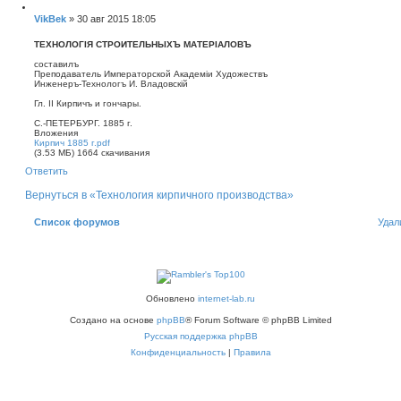
Ц
к
и
С
VikBek
»
30 авг 2015 18:05
н
т
а
о
а
ч
о
ТЕХНОЛОГIЯ СТРОИТЕЛЬНЫХЪ МАТЕРIАЛОВЪ
т
а
б
а
л
составилъ
щ
у
Преподаватель Императорской Академiи Художествъ
е
Инженеръ-Технологъ И. Владовскiй
н
Гл. II Кирпичъ и гончары.
и
е
С.-ПЕТЕРБУРГ. 1885 г.
Вложения
Кирпич 1885 г.pdf
(3.53 МБ) 1664 скачивания
В
Ответить
е
р
н
Вернуться в «Технология кирпичного производства»
у
т
ь
Список форумов
Удал
с
я
к
н
а
ч
а
Обновлено
internet-lab.ru
л
у
Создано на основе
phpBB
® Forum Software © phpBB Limited
Русская поддержка phpBB
Конфиденциальность
|
Правила