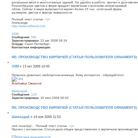
роскошных вилл и многоэтажных зданий. Он удобен в работе, прочен и долговечен
щ
Разнообразие цветов и форм придает кирпичным строениям неповторимый
е
облик. Сейчас в мире выпускается кирпич более 15 тыс. сочетаний форм,
н
размеров, цветов и фактур поверхности.
и
Полный текст статьи -
тут.
е
Александр
http://www.oldbricks.info
В
е
VSM
р
Сообщения:
591
н
Зарегистрирован:
22 авг 2008 09:16
у
Откуда:
Санкт-Петербург
т
Контактная информация:
ь
К
с
о
я
RE: ПРОИЗВОДСТВО КИРПИЧЕЙ (СТАТЬЯ ПОЛЬЗОВАТЕЛЯ ORNAMENTS)
н
к
т
Ц
н
а
и
С
VSM
»
13 окт 2009 10:45
а
к
т
ч
о
т
а
а
н
о
Попалась довольно любопытная книжица. Кому интересно - обращайтесь!
т
л
а
б
а
у
я
щ
Владимир Смирнов
и
В
е
н
е
ф
Шивалдай
н
р
о
Сообщения:
120
и
н
р
Зарегистрирован:
16 июл 2009 00:02
у
е
м
т
а
ь
RE: ПРОИЗВОДСТВО КИРПИЧЕЙ (СТАТЬЯ ПОЛЬЗОВАТЕЛЯ ORNAMENTS)
ц
с
и
Ц
я
я
и
С
Шивалдай
»
14 ноя 2009 11:53
к
п
т
н
о
о
а
а
л
о
nels писал(а):
... Полный текст статьи -
тут.
т
ч
ь
Прочел с интересом. Статья дала общее представление о кирпичном производстве
б
а
а
з
В
щ
л
о
е
у