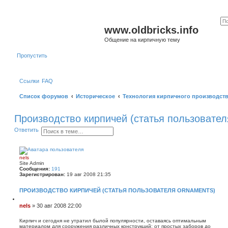
www.oldbricks.info
Общение на кирпичную тему
Пропустить
Ссылки
FAQ
Список форумов
Историческое
Технология кирпичного производст
Производство кирпичей (статья пользовател
П
Р
Ответить
о
а
и
с
с
ш
к
и
nels
р
Site Admin
е
Сообщения:
191
н
Зарегистрирован:
19 авг 2008 21:35
н
ы
ПРОИЗВОДСТВО КИРПИЧЕЙ (СТАТЬЯ ПОЛЬЗОВАТЕЛЯ ORNAMENTS)
й
п
Ц
о
и
С
nels
»
30 авг 2008 22:00
и
т
о
с
а
о
Кирпич и сегодня не утратил былой популярности, оставаясь оптимальным
к
т
материалом для сооружения различных конструкций: от простых заборов до
б
а