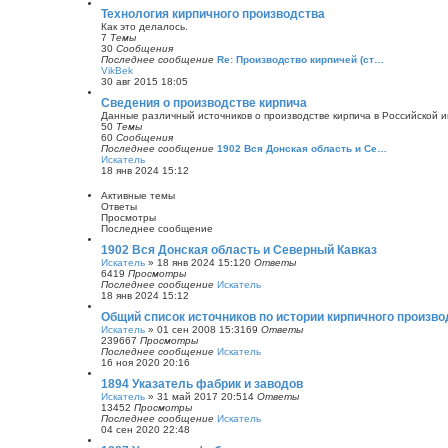
е
с
р
Технология кирпичного производства
л
е
Как это делалось.
е
й
7
Темы
д
т
30
Сообщения
н
и
Последнее сообщение
Re: Производство кирпичей (ст…
е
к
VikBek
м
п
П
30 авг 2015 18:05
у
о
е
с
с
р
Сведения о производстве кирпича
о
л
е
Данные различный источников о производстве кирпича в Российской 
о
е
й
50
Темы
б
д
т
60
Сообщения
щ
н
и
Последнее сообщение
1902 Вся Донская область и Се…
е
е
к
Искатель
н
м
п
П
18 янв 2024 15:12
и
у
о
е
ю
с
с
р
Активные темы
о
л
е
Ответы
о
е
й
Просмотры
б
д
т
Последнее сообщение
щ
н
и
е
е
к
1902 Вся Донская область и Северный Кавказ
н
м
п
Искатель
»
18 янв 2024 15:12
0
Ответы
и
у
о
6419
Просмотры
ю
с
с
Последнее сообщение
Искатель
о
л
18 янв 2024 15:12
о
е
б
д
Общий список источников по истории кирпичного произво
щ
н
Искатель
»
01 сен 2008 15:31
69
Ответы
е
е
239667
Просмотры
н
м
Последнее сообщение
Искатель
и
у
16 ноя 2020 20:16
ю
с
о
1894 Указатель фабрик и заводов
о
Искатель
»
31 май 2017 20:51
4
Ответы
б
13452
Просмотры
щ
Последнее сообщение
Искатель
е
04 сен 2020 22:48
н
и