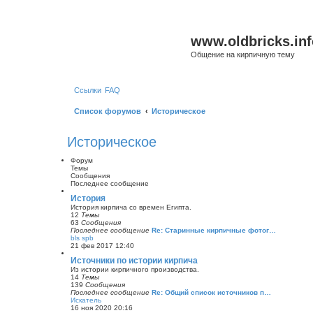
www.oldbricks.inf
Общение на кирпичную тему
Ссылки
FAQ
Список форумов
Историческое
Историческое
Форум
Темы
Сообщения
Последнее сообщение
История
История кирпича со времен Египта.
12
Темы
63
Сообщения
Последнее сообщение
Re: Старинные кирпичные фотог…
bls spb
П
21 фев 2017 12:40
е
р
Источники по истории кирпича
е
Из истории кирпичного производства.
й
14
Темы
т
139
Сообщения
и
Последнее сообщение
Re: Общий список источников п…
к
Искатель
п
П
16 ноя 2020 20:16
о