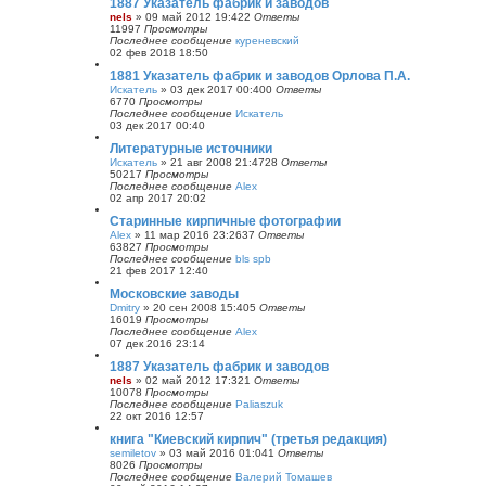
1887 Указатель фабрик и заводов
ю
nels
»
09 май 2012 19:42
2
Ответы
11997
Просмотры
Последнее сообщение
куреневский
02 фев 2018 18:50
1881 Указатель фабрик и заводов Орлова П.А.
Искатель
»
03 дек 2017 00:40
0
Ответы
6770
Просмотры
Последнее сообщение
Искатель
03 дек 2017 00:40
Литературные источники
Искатель
»
21 авг 2008 21:47
28
Ответы
50217
Просмотры
Последнее сообщение
Alex
02 апр 2017 20:02
Старинные кирпичные фотографии
Alex
»
11 мар 2016 23:26
37
Ответы
63827
Просмотры
Последнее сообщение
bls spb
21 фев 2017 12:40
Московские заводы
Dmitry
»
20 сен 2008 15:40
5
Ответы
16019
Просмотры
Последнее сообщение
Alex
07 дек 2016 23:14
1887 Указатель фабрик и заводов
nels
»
02 май 2012 17:32
1
Ответы
10078
Просмотры
Последнее сообщение
Paliaszuk
22 окт 2016 12:57
книга "Киевский кирпич" (третья редакция)
semiletov
»
03 май 2016 01:04
1
Ответы
8026
Просмотры
Последнее сообщение
Валерий Томашев