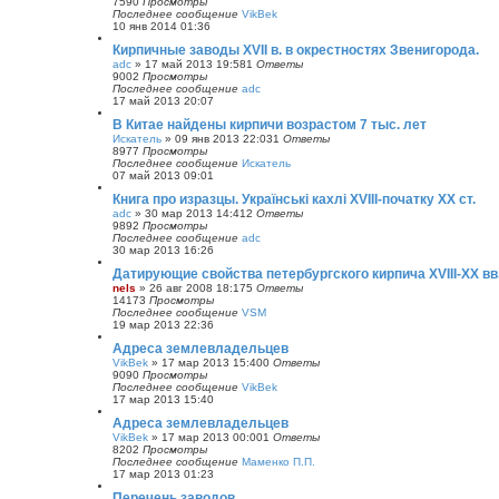
7590
Просмотры
Последнее сообщение
VikBek
10 янв 2014 01:36
Кирпичные заводы XVII в. в окрестностях Звенигорода.
adc
»
17 май 2013 19:58
1
Ответы
9002
Просмотры
Последнее сообщение
adc
17 май 2013 20:07
В Китае найдены кирпичи возрастом 7 тыс. лет
Искатель
»
09 янв 2013 22:03
1
Ответы
8977
Просмотры
Последнее сообщение
Искатель
07 май 2013 09:01
Книга про изразцы. Українські кахлі XVIII-початку XX ст.
adc
»
30 мар 2013 14:41
2
Ответы
9892
Просмотры
Последнее сообщение
adc
30 мар 2013 16:26
Датирующие свойства петербургского кирпича XVIII-XX вв
nels
»
26 авг 2008 18:17
5
Ответы
14173
Просмотры
Последнее сообщение
VSM
19 мар 2013 22:36
Адреса землевладельцев
VikBek
»
17 мар 2013 15:40
0
Ответы
9090
Просмотры
Последнее сообщение
VikBek
17 мар 2013 15:40
Адреса землевладельцев
VikBek
»
17 мар 2013 00:00
1
Ответы
8202
Просмотры
Последнее сообщение
Маменко П.П.
17 мар 2013 01:23
Перечень заводов