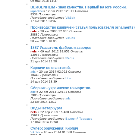
09 май 2016 14:37
BERGENHEIM - знак качества. Первый на юге России.
rapackivi
»
12 окт 2015 12:01
1
Ответы
9538
Просмотры
Последнее сообщение
VikBek
17 окт 2015 23:37
Производство кирпичей (статья пользователя ornaments)
nels
»
30 авг 2008 22:00
5
Ответы
28886
Просмотры
Последнее сообщение
VikBek
30 авг 2015 18:05
1887 Указатель фабрик и заводов
nels
»
09 май 2012 18:05
2
Ответы
13963
Просмотры
Последнее сообщение
55737
21 дек 2014 23:58
Кирпичи со свастикой.
adc
»
20 авг 2014 02:06
2
Ответы
10442
Просмотры
Последнее сообщение
Hnu
14 дек 2014 18:39
Сборник - украинское гончарство.
adc
»
22 авг 2014 12:12
1
Ответы
7995
Просмотры
Последнее сообщение
adc
22 авг 2014 12:17
Виды Петербурга
nels
»
22 апр 2009 15:43
8
Ответы
15927
Просмотры
Последнее сообщение
Валерий Томашев
17 май 2014 19:50
Суперсооружения: Кирпич
VikBek
»
10 янв 2014 01:36
0
Ответы