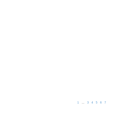
1
3
4
5
6
7
…