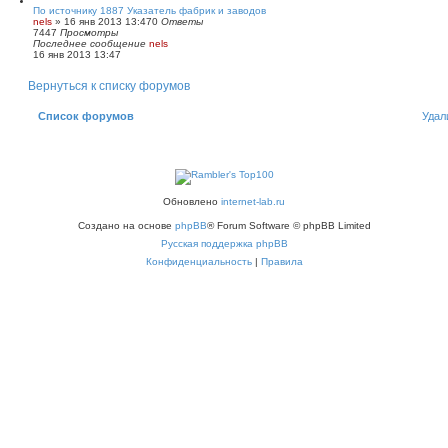
По источнику 1887 Указатель фабрик и заводов
nels
»
16 янв 2013 13:47
0
Ответы
7447
Просмотры
Последнее сообщение
nels
16 янв 2013 13:47
Вернуться к списку форумов
Список форумов
Удал
Обновлено
internet-lab.ru
Создано на основе
phpBB
® Forum Software © phpBB Limited
Русская поддержка phpBB
Конфиденциальность
|
Правила