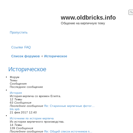
www.oldbricks.info
Общение на кирпичную тему
Пропустить
Ссылки
FAQ
Список форумов
Историческое
Историческое
Форум
Темы
Сообщения
Последнее сообщение
История
История кирпича со времен Египта.
12
Темы
63
Сообщения
Последнее сообщение
Re: Старинные кирпичные фотог…
П
bls spb
е
21 фев 2017 12:40
р
Источники по истории кирпича
е
Из истории кирпичного производства.
й
14
Темы
т
139
Сообщения
и
Последнее сообщение
Re: Общий список источников п…
к