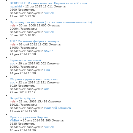
BERGENHEIM - знак качества. Первый на юге России.
rapackivi
»
12 окт 2015 12:01
1
Ответы
9600
Просмотры
Последнее сообщение
VikBek
17 окт 2015 23:37
Производство кирпичей (статья пользователя ornaments)
nels
»
30 авг 2008 22:00
5
Ответы
29064
Просмотры
Последнее сообщение
VikBek
30 авг 2015 18:05
1887 Указатель фабрик и заводов
nels
»
09 май 2012 18:05
2
Ответы
14050
Просмотры
Последнее сообщение
55737
21 дек 2014 23:58
Кирпичи со свастикой.
adc
»
20 авг 2014 02:06
2
Ответы
10502
Просмотры
Последнее сообщение
Hnu
14 дек 2014 18:39
Сборник - украинское гончарство.
adc
»
22 авг 2014 12:12
1
Ответы
8029
Просмотры
Последнее сообщение
adc
22 авг 2014 12:17
Виды Петербурга
nels
»
22 апр 2009 15:43
8
Ответы
16021
Просмотры
Последнее сообщение
Валерий Томашев
17 май 2014 19:50
Суперсооружения: Кирпич
VikBek
»
10 янв 2014 01:36
0
Ответы
7635
Просмотры
Последнее сообщение
VikBek
10 янв 2014 01:36