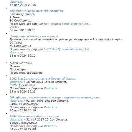
П
Искатель
п
е
16 ноя 2020 20:16
о
р
с
Технология кирпичного производства
е
л
Как это делалось.
й
е
7
Темы
т
д
30
Сообщения
и
н
Последнее сообщение
Re: Производство кирпичей (ст…
к
е
П
VikBek
п
м
е
30 авг 2015 18:05
о
у
р
с
с
Сведения о производстве кирпича
е
л
о
Данные различный источников о производстве кирпича в Российской империи.
й
е
о
50
Темы
т
д
б
60
Сообщения
и
н
щ
Последнее сообщение
1902 Вся Донская область и Се…
к
е
е
П
Искатель
п
м
н
е
18 янв 2024 15:12
о
у
и
р
с
с
ю
е
л
Активные темы
о
й
е
Ответы
о
т
д
Просмотры
б
и
н
Последнее сообщение
щ
к
е
е
п
1902 Вся Донская область и Северный Кавказ
м
н
о
Искатель
у
»
18 янв 2024 15:12
0
Ответы
и
с
6525
Просмотры
с
ю
л
Последнее сообщение
о
Искатель
е
18 янв 2024 15:12
о
д
б
Общий список источников по истории кирпичного производства
н
щ
Искатель
е
»
01 сен 2008 15:31
69
Ответы
е
240481
Просмотры
м
н
Последнее сообщение
у
Искатель
и
16 ноя 2020 20:16
с
ю
о
1894 Указатель фабрик и заводов
о
Искатель
»
31 май 2017 20:51
4
Ответы
б
13531
Просмотры
щ
Последнее сообщение
Искатель
е
04 сен 2020 22:48
н