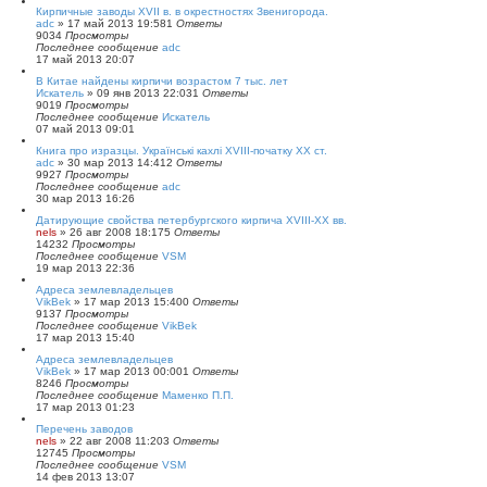
Кирпичные заводы XVII в. в окрестностях Звенигорода.
adc
»
17 май 2013 19:58
1
Ответы
9034
Просмотры
Последнее сообщение
adc
17 май 2013 20:07
В Китае найдены кирпичи возрастом 7 тыс. лет
Искатель
»
09 янв 2013 22:03
1
Ответы
9019
Просмотры
Последнее сообщение
Искатель
07 май 2013 09:01
Книга про изразцы. Українські кахлі XVIII-початку XX ст.
adc
»
30 мар 2013 14:41
2
Ответы
9927
Просмотры
Последнее сообщение
adc
30 мар 2013 16:26
Датирующие свойства петербургского кирпича XVIII-XX вв.
nels
»
26 авг 2008 18:17
5
Ответы
14232
Просмотры
Последнее сообщение
VSM
19 мар 2013 22:36
Адреса землевладельцев
VikBek
»
17 мар 2013 15:40
0
Ответы
9137
Просмотры
Последнее сообщение
VikBek
17 мар 2013 15:40
Адреса землевладельцев
VikBek
»
17 мар 2013 00:00
1
Ответы
8246
Просмотры
Последнее сообщение
Маменко П.П.
17 мар 2013 01:23
Перечень заводов
nels
»
22 авг 2008 11:20
3
Ответы
12745
Просмотры
Последнее сообщение
VSM
14 фев 2013 13:07