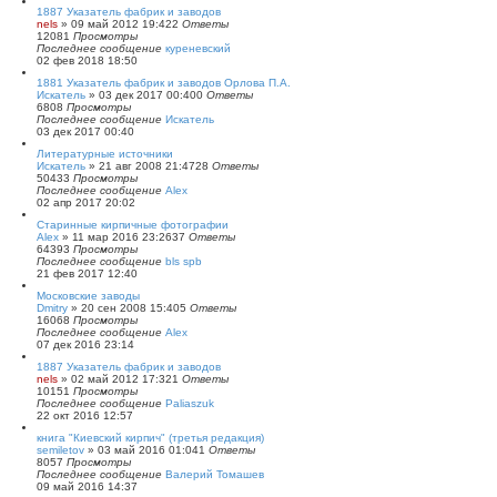
и
1887 Указатель фабрик и заводов
ю
nels
»
09 май 2012 19:42
2
Ответы
12081
Просмотры
Последнее сообщение
куреневский
02 фев 2018 18:50
1881 Указатель фабрик и заводов Орлова П.А.
Искатель
»
03 дек 2017 00:40
0
Ответы
6808
Просмотры
Последнее сообщение
Искатель
03 дек 2017 00:40
Литературные источники
Искатель
»
21 авг 2008 21:47
28
Ответы
50433
Просмотры
Последнее сообщение
Alex
02 апр 2017 20:02
Старинные кирпичные фотографии
Alex
»
11 мар 2016 23:26
37
Ответы
64393
Просмотры
Последнее сообщение
bls spb
21 фев 2017 12:40
Московские заводы
Dmitry
»
20 сен 2008 15:40
5
Ответы
16068
Просмотры
Последнее сообщение
Alex
07 дек 2016 23:14
1887 Указатель фабрик и заводов
nels
»
02 май 2012 17:32
1
Ответы
10151
Просмотры
Последнее сообщение
Paliaszuk
22 окт 2016 12:57
книга "Киевский кирпич" (третья редакция)
semiletov
»
03 май 2016 01:04
1
Ответы
8057
Просмотры
Последнее сообщение
Валерий Томашев
09 май 2016 14:37