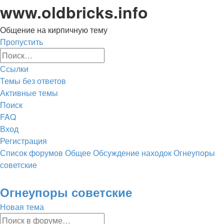
www.oldbricks.info
Общение на кирпичную тему
Пропустить
Расширенный
Поиск
поиск
Ссылки
Темы без ответов
Активные темы
Поиск
FAQ
Вход
Регистрация
Список форумов
Общее
Обсуждение находок
Огнеупоры
советские
Поиск
Огнеупоры советские
Новая тема
Расширенный
Поиск