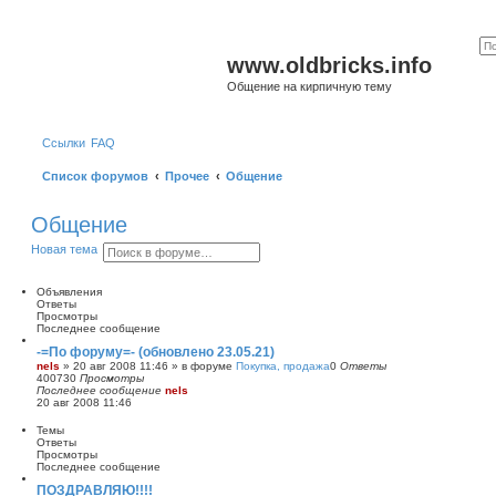
www.oldbricks.info
Общение на кирпичную тему
Ссылки
FAQ
Список форумов
Прочее
Общение
Общение
П
Р
Новая тема
о
а
и
с
с
ш
Объявления
к
и
Ответы
р
Просмотры
е
Последнее сообщение
н
-=По форуму=- (обновлено 23.05.21)
н
nels
»
20 авг 2008 11:46
» в форуме
Покупка, продажа
0
Ответы
ы
400730
Просмотры
й
Последнее сообщение
nels
п
20 авг 2008 11:46
о
и
Темы
с
Ответы
к
Просмотры
Последнее сообщение
ПОЗДРАВЛЯЮ!!!!