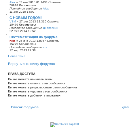
Alex
»
02 янв 2016 01:14
34
Ответы
58998
Просмотры
Последнее сообщение
Alex
11 дек 2018 14:02
С НОВЫМ ГОДОМ!
VSM
»
27 дек 2013 12:31
5
Ответы
15479
Просмотры
Последнее сообщение
Днепрянин
22 фев 2014 19:52
Систематизация на форуме.
nels
»
26 янв 2013 13:04
7
Ответы
15279
Просмотры
Последнее сообщение
adc
12 мар 2013 22:38
Новая тема
Вернуться к списку форумов
ПРАВА ДОСТУПА
Вы
не можете
начинать темы
Вы
не можете
отвечать на сообщения
Вы
не можете
редактировать свои сообщения
Вы
не можете
удалять свои сообщения
Вы
не можете
добавлять вложения
Список форумов
Удал