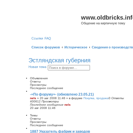
www.oldbricks.inf
Общение на кирпичную тему
Ссылки
FAQ
Список форумов
Историческое
Сведения о производств
Эстляндская губерния
П
Р
Новая тема
о
а
и
с
с
ш
Объявления
к
и
Ответы
р
Просмотры
е
Последнее сообщение
н
-=По форуму=- (обновлено 23.05.21)
н
nels
»
20 авг 2008 11:46
» в форуме
Покупка, продажа
0
Ответы
ы
400612
Просмотры
й
Последнее сообщение
nels
п
20 авг 2008 11:46
о
и
Темы
с
Ответы
к
Просмотры
Последнее сообщение
1887 Указатель фабрик и заводов