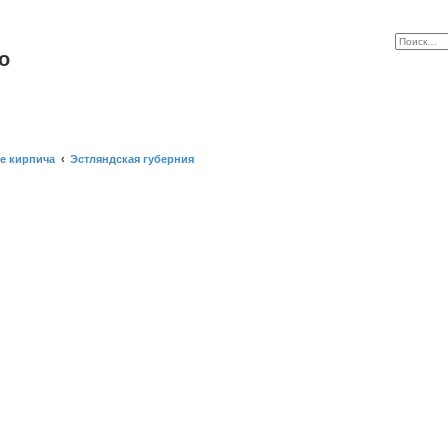
o
е кирпича
Эстляндская губерния