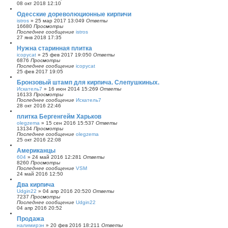
08 окт 2018 12:10
Одесские дореволюционные кирпичи
istros
»
25 мар 2017 13:04
9
Ответы
16680
Просмотры
Последнее сообщение
istros
27 янв 2018 17:35
Нужна старинная плитка
icopycat
»
25 фев 2017 19:05
0
Ответы
6876
Просмотры
Последнее сообщение
icopycat
25 фев 2017 19:05
Бронзовый штамп для кирпича. Слепушкиных.
Искатель7
»
16 июн 2014 15:26
9
Ответы
16133
Просмотры
Последнее сообщение
Искатель7
28 окт 2016 22:46
плитка Бергенгейм Харьков
olegzema
»
15 сен 2016 15:53
7
Ответы
13134
Просмотры
Последнее сообщение
olegzema
25 окт 2016 22:08
Американцы
604
»
24 май 2016 12:28
1
Ответы
8260
Просмотры
Последнее сообщение
VSM
24 май 2016 12:50
Два кирпича
Udgin22
»
04 апр 2016 20:52
0
Ответы
7237
Просмотры
Последнее сообщение
Udgin22
04 апр 2016 20:52
Продажа
налимирэн
»
20 фев 2016 18:21
1
Ответы