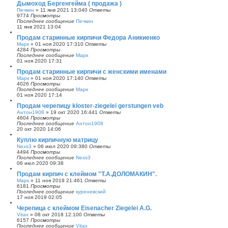
Дымоход Бергенгейма ( продажа )
Печкин
»
11 янв 2021 13:04
0
Ответы
9774
Просмотры
Последнее сообщение
Печкин
11 янв 2021 13:04
Продам старинные кирпичи Федора Аникиенко
Марк
»
01 ноя 2020 17:31
0
Ответы
4284
Просмотры
Последнее сообщение
Марк
01 ноя 2020 17:31
Продам старинные кирпичи с женскими именами
Марк
»
01 ноя 2020 17:14
0
Ответы
4026
Просмотры
Последнее сообщение
Марк
01 ноя 2020 17:14
Продам черепицу kloster-ziegelei gerstungen veb
Антон1908
»
19 окт 2020 16:44
1
Ответы
4604
Просмотры
Последнее сообщение
Антон1908
20 окт 2020 14:06
Куплю кирпичную матрицу
Nexs3
»
06 июл 2020 09:38
0
Ответы
4494
Просмотры
Последнее сообщение
Nexs3
06 июл 2020 09:38
Продам кирпич с клеймом "Т.А.ДОЛОМАКИН".
Марк
»
11 ноя 2019 21:46
1
Ответы
6181
Просмотры
Последнее сообщение
куреневский
17 ноя 2019 02:05
Черепица с клеймом Eisenacher Ziegelei A.G.
Vitax
»
08 окт 2018 12:10
0
Ответы
6157
Просмотры
Последнее сообщение
Vitax