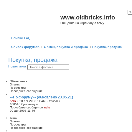
www.oldbricks.info
Общение на кирпичную тему
Ссылки
FAQ
Список форумов
Обмен, покупка и продажа
Покупка, продажа
Покупка, продажа
П
Р
Новая тема
о
а
и
с
с
ш
к
и
Объявления
р
Ответы
е
Просмотры
н
Последнее сообщение
н
-=По форуму=- (обновлено 23.05.21)
ы
nels
»
20 авг 2008 11:46
0
Ответы
й
400516
Просмотры
п
Последнее сообщение
nels
о
20 авг 2008 11:46
и
с
Темы
к
Ответы
Просмотры
Последнее сообщение