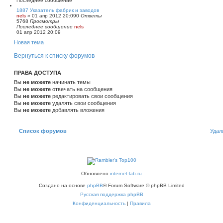
Последнее сообщение
1887 Указатель фабрик и заводов
nels
»
01 апр 2012 20:09
0
Ответы
5768
Просмотры
Последнее сообщение
nels
01 апр 2012 20:09
Новая тема
Вернуться к списку форумов
ПРАВА ДОСТУПА
Вы
не можете
начинать темы
Вы
не можете
отвечать на сообщения
Вы
не можете
редактировать свои сообщения
Вы
не можете
удалять свои сообщения
Вы
не можете
добавлять вложения
Список форумов
Удал
Обновлено
internet-lab.ru
Создано на основе
phpBB
® Forum Software © phpBB Limited
Русская поддержка phpBB
Конфиденциальность
|
Правила