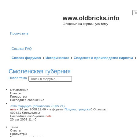
www.oldbricks.info
Общение на кирпичную тему
Пропустить
Ссылки
FAQ
Список форумов
Историческое
Сведения о производстве кирпича
Смоленская губерния
П
Р
Новая тема
о
а
и
с
с
ш
Объявления
к
и
Ответы
р
Просмотры
е
Последнее сообщение
н
-=По форуму=- (обновлено 23.05.21)
н
nels
»
20 авг 2008 11:46
» в форуме
Покупка, продажа
0
Ответы
ы
400421
Просмотры
й
Последнее сообщение
nels
п
20 авг 2008 11:46
о
и
Темы
с
Ответы
к
Просмотры