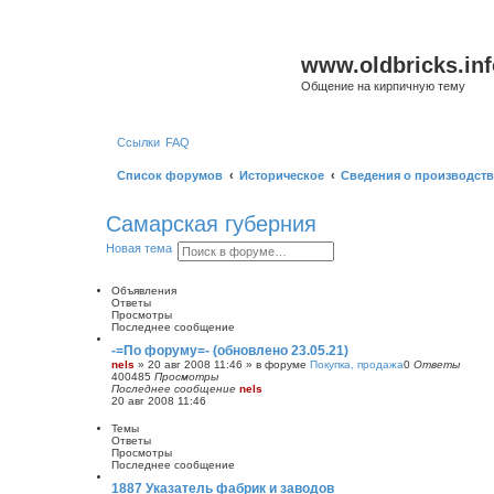
www.oldbricks.inf
Общение на кирпичную тему
Ссылки
FAQ
Список форумов
Историческое
Сведения о производств
Самарская губерния
П
Р
Новая тема
о
а
и
с
с
ш
Объявления
к
и
Ответы
р
Просмотры
е
Последнее сообщение
н
-=По форуму=- (обновлено 23.05.21)
н
nels
»
20 авг 2008 11:46
» в форуме
Покупка, продажа
0
Ответы
ы
400485
Просмотры
й
Последнее сообщение
nels
п
20 авг 2008 11:46
о
и
Темы
с
Ответы
к
Просмотры
Последнее сообщение
1887 Указатель фабрик и заводов