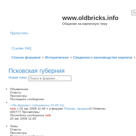
www.oldbricks.info
Общение на кирпичную тему
Пропустить
Ссылки
FAQ
Список форумов
Историческое
Сведения о производстве кирпича
Псковская губерния
П
Р
Новая тема
о
а
и
с
с
ш
Объявления
к
и
Ответы
р
Просмотры
е
Последнее сообщение
н
-=По форуму=- (обновлено 23.05.21)
н
nels
»
20 авг 2008 11:46
» в форуме
Покупка, продажа
0
Ответы
ы
400777
Просмотры
й
Последнее сообщение
nels
п
20 авг 2008 11:46
о
и
Темы
с
Ответы
к
Просмотры