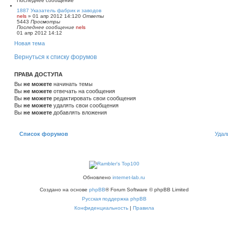
Последнее сообщение
1887 Указатель фабрик и заводов
nels
»
01 апр 2012 14:12
0
Ответы
5443
Просмотры
Последнее сообщение
nels
01 апр 2012 14:12
Новая тема
Вернуться к списку форумов
ПРАВА ДОСТУПА
Вы
не можете
начинать темы
Вы
не можете
отвечать на сообщения
Вы
не можете
редактировать свои сообщения
Вы
не можете
удалять свои сообщения
Вы
не можете
добавлять вложения
Список форумов
Удал
Обновлено
internet-lab.ru
Создано на основе
phpBB
® Forum Software © phpBB Limited
Русская поддержка phpBB
Конфиденциальность
|
Правила