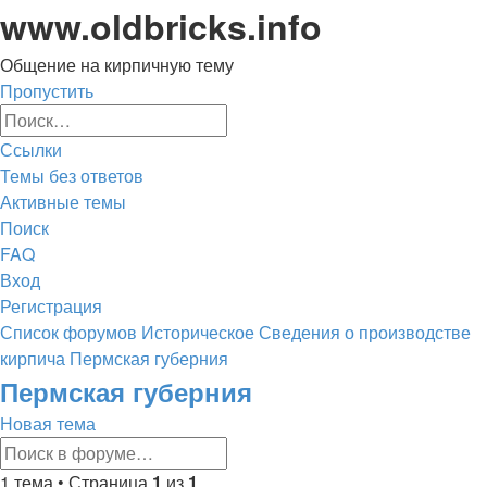
www.oldbricks.info
Общение на кирпичную тему
Пропустить
Расширенный
Поиск
поиск
Ссылки
Темы без ответов
Активные темы
Поиск
FAQ
Вход
Регистрация
Список форумов
Историческое
Сведения о производстве
кирпича
Пермская губерния
Поиск
Пермская губерния
Новая тема
Расширенный
Поиск
поиск
1 тема • Страница
1
из
1