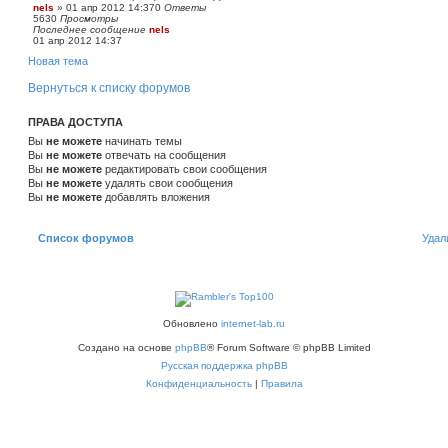
nels
»
01 апр 2012 14:37
0
Ответы
5630
Просмотры
Последнее сообщение
nels
01 апр 2012 14:37
Новая тема
Вернуться к списку форумов
ПРАВА ДОСТУПА
Вы
не можете
начинать темы
Вы
не можете
отвечать на сообщения
Вы
не можете
редактировать свои сообщения
Вы
не можете
удалять свои сообщения
Вы
не можете
добавлять вложения
Список форумов
Удал
Обновлено
internet-lab.ru
Создано на основе
phpBB
® Forum Software © phpBB Limited
Русская поддержка phpBB
Конфиденциальность
|
Правила