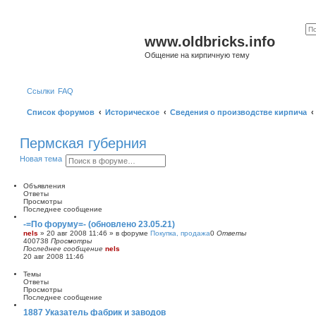
www.oldbricks.info
Общение на кирпичную тему
Ссылки
FAQ
Список форумов
Историческое
Сведения о производстве кирпича
Пермская губерния
П
Р
Новая тема
о
а
и
с
с
ш
Объявления
к
и
Ответы
р
Просмотры
е
Последнее сообщение
н
-=По форуму=- (обновлено 23.05.21)
н
nels
»
20 авг 2008 11:46
» в форуме
Покупка, продажа
0
Ответы
ы
400738
Просмотры
й
Последнее сообщение
nels
п
20 авг 2008 11:46
о
и
Темы
с
Ответы
к
Просмотры
Последнее сообщение
1887 Указатель фабрик и заводов