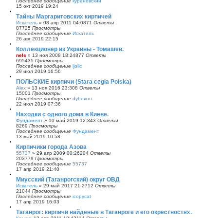
Последнее сообщение
куреневский
15 окт 2019 19:24
Тайны Маргаритовских кирпичей
Искатель
»
08 апр 2011 04:08
71
Ответы
87725
Просмотры
Последнее сообщение
Искатель
26 авг 2019 22:15
Коллекционер из Украины - Томашев.
nels
»
13 ноя 2008 18:24
877
Ответы
695435
Просмотры
Последнее сообщение
ljolic
29 июл 2019 16:56
ПОЛЬСКИЕ кирпичи (Stara cegła Polska)
Alex
»
13 ноя 2016 23:30
8
Ответы
15001
Просмотры
Последнее сообщение
dyhovou
22 июл 2019 07:36
Находки с одного дома в Киеве.
Фундамент
»
10 май 2019 12:34
3
Ответы
8269
Просмотры
Последнее сообщение
Фундамент
13 май 2019 10:58
Кирпичики города Азова
55737
»
29 апр 2009 00:26
204
Ответы
203779
Просмотры
Последнее сообщение
55737
17 апр 2019 21:40
Миусский (Таганрогский) округ ОВД
Искатель
»
29 май 2017 21:27
12
Ответы
21044
Просмотры
Последнее сообщение
icopycat
17 апр 2019 16:03
Таганрог: кирпичи найденые в Таганроге и его окрестностях.