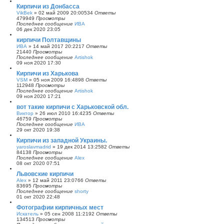
Кирпичи из Донбасса
VikBek
»
02 май 2009 20:00
534
Ответы
479949
Просмотры
Последнее сообщение
ИВА
06 дек 2020 23:05
кирпичи Полтавщины
ИВА
»
14 май 2017 20:22
17
Ответы
21440
Просмотры
Последнее сообщение
Artishok
09 ноя 2020 17:30
Кирпичи из Харькова
VSM
»
05 ноя 2009 16:48
98
Ответы
112948
Просмотры
Последнее сообщение
Artishok
09 ноя 2020 17:21
вот такие кирпичи с Харьковской обл.
Виктор
»
26 июл 2010 16:42
35
Ответы
46759
Просмотры
Последнее сообщение
ИВА
29 окт 2020 19:38
Кирпичи из западной Украины.
yaroslavmadrid
»
19 дек 2014 13:25
82
Ответы
84138
Просмотры
Последнее сообщение
Alex
08 окт 2020 07:51
Львовские кирпичи
Alex
»
12 май 2011 23:07
66
Ответы
83695
Просмотры
Последнее сообщение
shorty
01 окт 2020 22:48
Фотографии кирпичных мест
Искатель
»
05 сен 2008 11:21
92
Ответы
134513
Просмотры