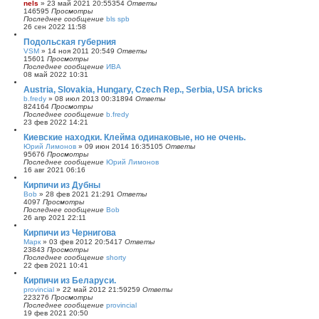
nels
»
23 май 2021 20:55
354
Ответы
б
146595
Просмотры
щ
Последнее сообщение
bls spb
е
26 сен 2022 11:58
н
и
Подольская губерния
ю
VSM
»
14 ноя 2011 20:54
9
Ответы
15601
Просмотры
Последнее сообщение
ИВА
08 май 2022 10:31
Austria, Slovakia, Hungary, Czech Rep., Serbia, USA bricks
b.fredy
»
08 июл 2013 00:31
894
Ответы
824164
Просмотры
Последнее сообщение
b.fredy
23 фев 2022 14:21
Киевские находки. Клейма одинаковые, но не очень.
Юрий Лимонов
»
09 июн 2014 16:35
105
Ответы
95676
Просмотры
Последнее сообщение
Юрий Лимонов
16 авг 2021 06:16
Кирпичи из Дубны
Bob
»
28 фев 2021 21:29
1
Ответы
4097
Просмотры
Последнее сообщение
Bob
26 апр 2021 22:11
Кирпичи из Чернигова
Марк
»
03 фев 2012 20:54
17
Ответы
23843
Просмотры
Последнее сообщение
shorty
22 фев 2021 10:41
Кирпичи из Беларуси.
provincial
»
22 май 2012 21:59
259
Ответы
223276
Просмотры
Последнее сообщение
provincial
19 фев 2021 20:50