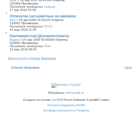
Крыс
»
13 апр 2011 18:43
114
Ответы
132369
Просмотры
Последнее сообщение
icopycat
17 апр 2019 15:59
Отпечатки лап животных на кирпичах
biba
»
03 дек 2008 16:04
122
Ответы
134581
Просмотры
Последнее сообщение
55737
31 мар 2019 11:05
Екатеринослав (Днепропетровск).
Вадим
»
25 апр 2009 00:59
348
Ответы
319085
Просмотры
Последнее сообщение
VSM
13 мар 2019 09:54
Вернуться к списку форумов
Список форумов
Удал
Обновлено
internet-lab.ru
Создано на основе
phpBB
® Forum Software © phpBB Limited
Русская поддержка phpBB
Конфиденциальность
|
Правила