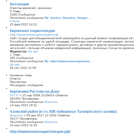
е
с
р
Коллекция
л
е
Очистка кирпичей, хранение.
е
й
8
Темы
д
т
1036
Сообщения
н
и
Последнее сообщение
Re: Austria, Slovakia, Hungar…
е
к
b.fredy
м
п
П
23 фев 2022 14:21
у
о
е
с
с
р
Кирпичная энциклопедия
о
л
е
http://кирпичнаяэнциклопедия.рф/
о
е
й
Сайт создан для объединения всей имеющейся на данный момент информации об и
б
д
т
Российской империи на одной площадке. Структура кирпичной энциклопедии: катал
щ
н
и
архивные материалы о работе заводов (описи, договоры и другие дореволюционны
е
е
к
читателей с полным объемом найденной информации), полезные статьи по кирпично
н
м
п
Модератор:
bls spb
и
у
о
1
Темы
ю
с
с
355
Сообщения
о
л
Последнее сообщение
Re: http://кирпичнаяэнциклопе…
о
е
bls spb
б
д
П
26 сен 2022 11:58
щ
н
е
е
е
р
Активные темы
н
м
е
Ответы
и
у
й
Просмотры
ю
с
т
Последнее сообщение
о
и
о
к
Кирпичики Ростова-на-Дону
б
п
55737
»
15 апр 2009 23:09
414
Ответы
щ
о
391354
Просмотры
е
с
Последнее сообщение
Искатель
н
л
13 мар 2024 19:31
и
е
ю
д
Азовский район (в т.ч. ЮВ побережье Таганрогского залива)
н
Искатель
»
05 дек 2017 12:19
32
Ответы
е
35177
Просмотры
м
Последнее сообщение
Искатель
у
24 июл 2023 11:33
с
о
http://кирпичнаяэнциклопедия.рф/
о