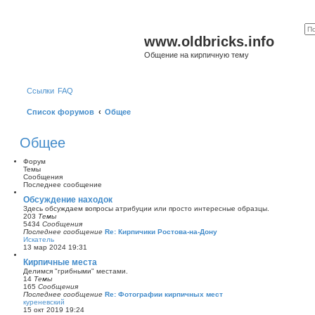
www.oldbricks.info
Общение на кирпичную тему
Ссылки
FAQ
Список форумов
Общее
Общее
Форум
Темы
Сообщения
Последнее сообщение
Обсуждение находок
Здесь обсуждаем вопросы атрибуции или просто интересные образцы.
203
Темы
5434
Сообщения
Последнее сообщение
Re: Кирпичики Ростова-на-Дону
Искатель
П
13 мар 2024 19:31
е
р
Кирпичные места
е
Делимся "грибными" местами.
й
14
Темы
т
165
Сообщения
и
Последнее сообщение
Re: Фотографии кирпичных мест
к
куреневский
п
П
15 окт 2019 19:24
о