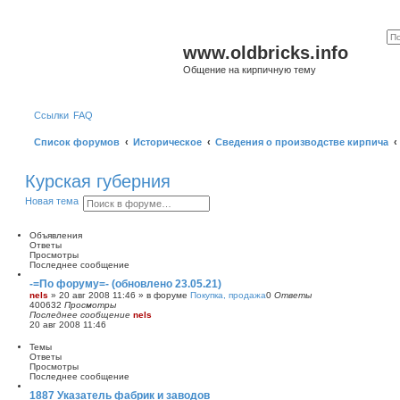
www.oldbricks.info
Общение на кирпичную тему
Ссылки
FAQ
Список форумов
Историческое
Сведения о производстве кирпича
Курская губерния
П
Р
Новая тема
о
а
и
с
с
ш
Объявления
к
и
Ответы
р
Просмотры
е
Последнее сообщение
н
-=По форуму=- (обновлено 23.05.21)
н
nels
»
20 авг 2008 11:46
» в форуме
Покупка, продажа
0
Ответы
ы
400632
Просмотры
й
Последнее сообщение
nels
п
20 авг 2008 11:46
о
и
Темы
с
Ответы
к
Просмотры
Последнее сообщение
1887 Указатель фабрик и заводов