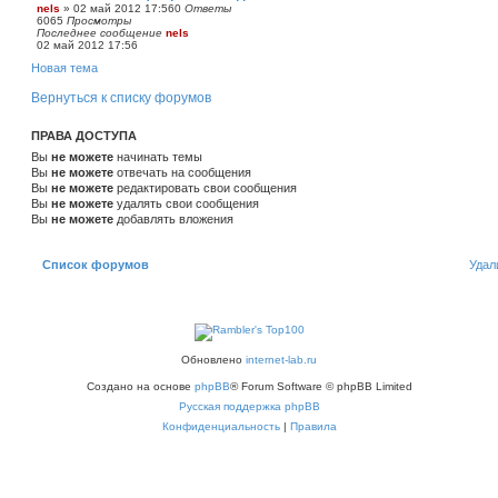
nels
»
02 май 2012 17:56
0
Ответы
6065
Просмотры
Последнее сообщение
nels
02 май 2012 17:56
Новая тема
Вернуться к списку форумов
ПРАВА ДОСТУПА
Вы
не можете
начинать темы
Вы
не можете
отвечать на сообщения
Вы
не можете
редактировать свои сообщения
Вы
не можете
удалять свои сообщения
Вы
не можете
добавлять вложения
Список форумов
Удал
Обновлено
internet-lab.ru
Создано на основе
phpBB
® Forum Software © phpBB Limited
Русская поддержка phpBB
Конфиденциальность
|
Правила