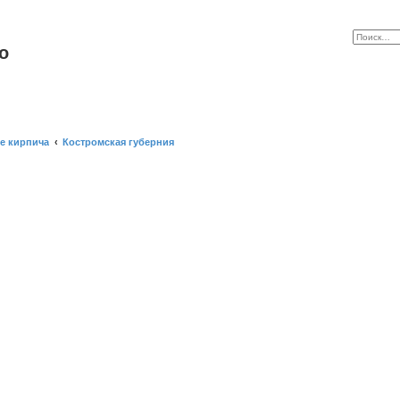
o
е кирпича
Костромская губерния