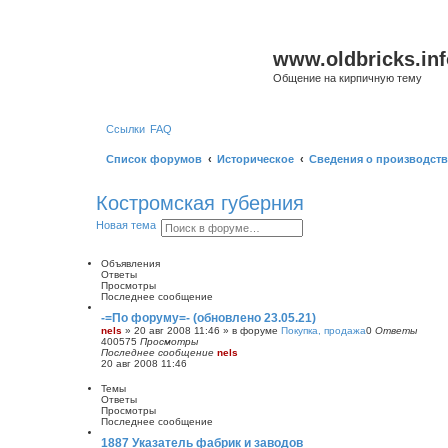
www.oldbricks.inf
Общение на кирпичную тему
Ссылки
FAQ
Список форумов
Историческое
Сведения о производств
Костромская губерния
П
Р
Новая тема
о
а
и
с
с
ш
Объявления
к
и
Ответы
р
Просмотры
е
Последнее сообщение
н
-=По форуму=- (обновлено 23.05.21)
н
nels
»
20 авг 2008 11:46
» в форуме
Покупка, продажа
0
Ответы
ы
400575
Просмотры
й
Последнее сообщение
nels
п
20 авг 2008 11:46
о
и
Темы
с
Ответы
к
Просмотры
Последнее сообщение
1887 Указатель фабрик и заводов