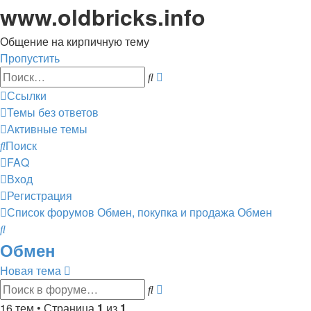
www.oldbricks.info
Общение на кирпичную тему
Пропустить
Расширенный
Поиск
поиск
Ссылки
Темы без ответов
Активные темы
Поиск
FAQ
Вход
Регистрация
Список форумов
Обмен, покупка и продажа
Обмен
Поиск
Обмен
Новая тема
Расширенный
Поиск
поиск
16 тем • Страница
1
из
1