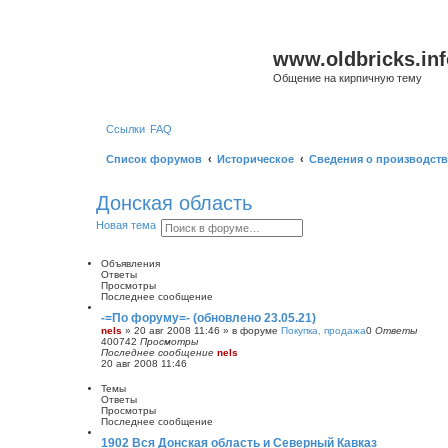
www.oldbricks.inf
Общение на кирпичную тему
Ссылки
FAQ
Список форумов
Историческое
Сведения о производств
Донская область
П
Р
Новая тема
о
а
и
с
с
ш
Объявления
к
и
Ответы
р
Просмотры
е
Последнее сообщение
н
-=По форуму=- (обновлено 23.05.21)
н
nels
»
20 авг 2008 11:46
» в форуме
Покупка, продажа
0
Ответы
ы
400742
Просмотры
й
Последнее сообщение
nels
п
20 авг 2008 11:46
о
и
Темы
с
Ответы
к
Просмотры
Последнее сообщение
1902 Вся Донская область и Северный Кавказ