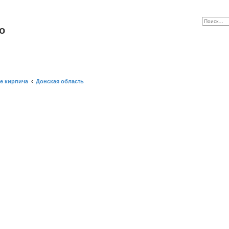
o
е кирпича
Донская область