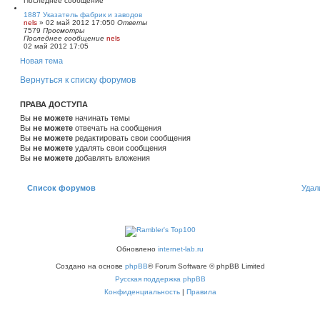
Последнее сообщение
1887 Указатель фабрик и заводов
nels
»
02 май 2012 17:05
0
Ответы
7579
Просмотры
Последнее сообщение
nels
02 май 2012 17:05
Новая тема
Вернуться к списку форумов
ПРАВА ДОСТУПА
Вы
не можете
начинать темы
Вы
не можете
отвечать на сообщения
Вы
не можете
редактировать свои сообщения
Вы
не можете
удалять свои сообщения
Вы
не можете
добавлять вложения
Список форумов
Удал
Обновлено
internet-lab.ru
Создано на основе
phpBB
® Forum Software © phpBB Limited
Русская поддержка phpBB
Конфиденциальность
|
Правила