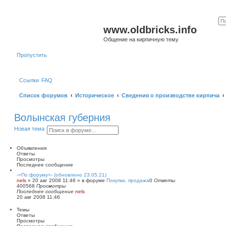
www.oldbricks.info
Общение на кирпичную тему
Пропустить
Ссылки
FAQ
Список форумов
Историческое
Сведения о производстве кирпича
Волынская губерния
П
Р
Новая тема
о
а
и
с
с
ш
Объявления
к
и
Ответы
р
Просмотры
е
Последнее сообщение
н
-=По форуму=- (обновлено 23.05.21)
н
nels
»
20 авг 2008 11:46
» в форуме
Покупка, продажа
0
Ответы
ы
400568
Просмотры
й
Последнее сообщение
nels
п
20 авг 2008 11:46
о
и
Темы
с
Ответы
к
Просмотры