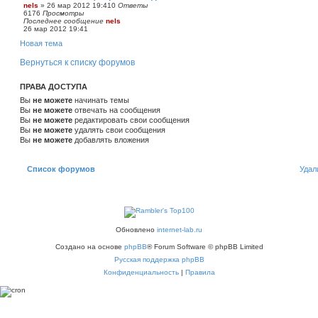
nels
»
26 мар 2012 19:41
0
Ответы
6176
Просмотры
Последнее сообщение
nels
26 мар 2012 19:41
Новая тема
Вернуться к списку форумов
ПРАВА ДОСТУПА
Вы
не можете
начинать темы
Вы
не можете
отвечать на сообщения
Вы
не можете
редактировать свои сообщения
Вы
не можете
удалять свои сообщения
Вы
не можете
добавлять вложения
Список форумов
Удал
Обновлено
internet-lab.ru
Создано на основе
phpBB
® Forum Software © phpBB Limited
Русская поддержка phpBB
Конфиденциальность
|
Правила