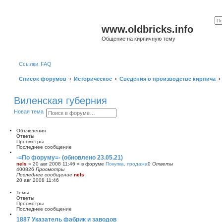
www.oldbricks.info
Общение на кирпичную тему
Ссылки
FAQ
Список форумов
Историческое
Сведения о производстве кирпича
Виленская губерния
П
Р
Новая тема
о
а
и
с
с
ш
Объявления
к
и
Ответы
р
Просмотры
е
Последнее сообщение
н
-=По форуму=- (обновлено 23.05.21)
н
nels
»
20 авг 2008 11:46
» в форуме
Покупка, продажа
0
Ответы
ы
400826
Просмотры
й
Последнее сообщение
nels
п
20 авг 2008 11:46
о
и
Темы
с
Ответы
к
Просмотры
Последнее сообщение
1887 Указатель фабрик и заводов