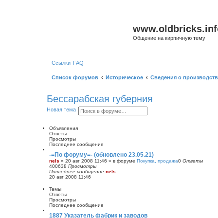
www.oldbricks.inf
Общение на кирпичную тему
Ссылки
FAQ
Список форумов
Историческое
Сведения о производств
Бессарабская губерния
П
Р
Новая тема
о
а
и
с
с
ш
Объявления
к
и
Ответы
р
Просмотры
е
Последнее сообщение
н
-=По форуму=- (обновлено 23.05.21)
н
nels
»
20 авг 2008 11:46
» в форуме
Покупка, продажа
0
Ответы
ы
400638
Просмотры
й
Последнее сообщение
nels
п
20 авг 2008 11:46
о
и
Темы
с
Ответы
к
Просмотры
Последнее сообщение
1887 Указатель фабрик и заводов