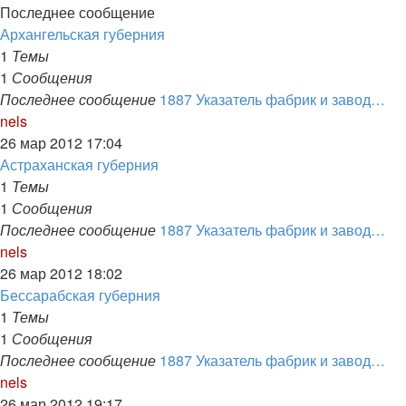
Последнее сообщение
Архангельская губерния
1
Темы
1
Сообщения
Последнее сообщение
1887 Указатель фабрик и завод…
Перейти
nels
к
26 мар 2012 17:04
последнему
Астраханская губерния
сообщению
1
Темы
1
Сообщения
Последнее сообщение
1887 Указатель фабрик и завод…
Перейти
nels
к
26 мар 2012 18:02
последнему
Бессарабская губерния
сообщению
1
Темы
1
Сообщения
Последнее сообщение
1887 Указатель фабрик и завод…
Перейти
nels
к
26 мар 2012 19:17