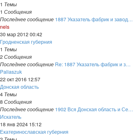
сообщению
1
Темы
1
Сообщения
Последнее сообщение
1887 Указатель фабрик и завод…
Перейти
nels
к
30 мар 2012 00:42
последнему
Гродненская губерния
сообщению
1
Темы
2
Сообщения
Последнее сообщение
Re: 1887 Указатель фабрик и з…
Перейти
Paliaszuk
к
22 окт 2016 12:57
последнему
Донская область
сообщению
4
Темы
8
Сообщения
Последнее сообщение
1902 Вся Донская область и Се…
Перейти
Искатель
к
18 янв 2024 15:12
последнему
Екатеринославская губерния
сообщению
2
Темы