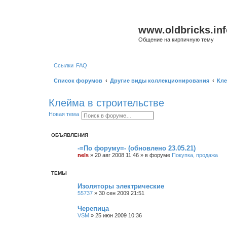
www.oldbricks.inf
Общение на кирпичную тему
Ссылки
FAQ
Список форумов
Другие виды коллекционирования
Кле
Клейма в строительстве
П
Р
Новая тема
о
а
и
с
с
ш
ОБЪЯВЛЕНИЯ
к
и
р
-=По форуму=- (обновлено 23.05.21)
е
nels
»
20 авг 2008 11:46
» в форуме
Покупка, продажа
н
н
ы
ТЕМЫ
й
п
Изоляторы электрические
о
и
55737
»
30 сен 2009 21:51
с
к
Черепица
VSM
»
25 июн 2009 10:36