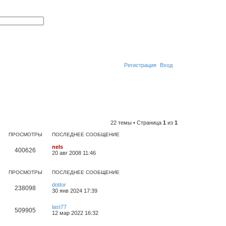
П
Р
о
а
и
с
с
ш
к
и
р
е
н
Регистрация
Вход
н
ы
й
п
П
о
и
о
с
к
и
22 темы • Страница
1
из
1
с
ПРОСМОТРЫ
ПОСЛЕДНЕЕ СООБЩЕНИЕ
к
nels
400626
20 авг 2008 11:46
ПРОСМОТРЫ
ПОСЛЕДНЕЕ СООБЩЕНИЕ
dottor
238098
30 янв 2024 17:39
last77
509905
12 мар 2022 16:32