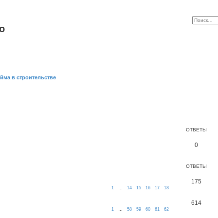
o
йма в строительстве
ОТВЕТЫ
0
ОТВЕТЫ
175
1
…
14
15
16
17
18
614
1
…
58
59
60
61
62