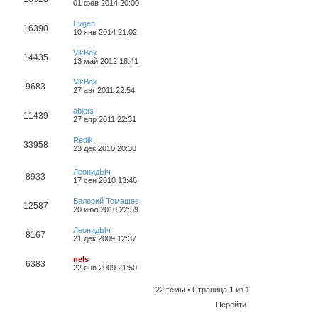
01 фев 2014 20:00
Evgen
16390
10 янв 2014 21:02
VikBek
14435
13 май 2012 18:41
VikBek
9683
27 авг 2011 22:54
ablets
11439
27 апр 2011 22:31
Redik
33958
23 дек 2010 20:30
ЛеонидЫч
8933
17 сен 2010 13:46
Валерий Томашев
12587
20 июл 2010 22:59
ЛеонидЫч
8167
21 дек 2009 12:37
nels
6383
22 янв 2009 21:50
22 темы • Страница
1
из
1
Перейти