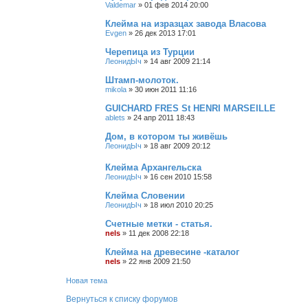
Valdemar
»
01 фев 2014 20:00
Клейма на изразцах завода Власова
Evgen
»
26 дек 2013 17:01
Черепица из Турции
ЛеонидЫч
»
14 авг 2009 21:14
Штамп-молоток.
mikola
»
30 июн 2011 11:16
GUICHARD FRES St HENRI MARSEILLE
ablets
»
24 апр 2011 18:43
Дом, в котором ты живёшь
ЛеонидЫч
»
18 авг 2009 20:12
Клейма Архангельска
ЛеонидЫч
»
16 сен 2010 15:58
Клейма Словении
ЛеонидЫч
»
18 июл 2010 20:25
Счетные метки - статья.
nels
»
11 дек 2008 22:18
Клейма на древесине -каталог
nels
»
22 янв 2009 21:50
Новая тема
Вернуться к списку форумов