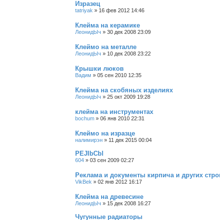
Изразец
tatriyak
»
16 фев 2012 14:46
Клейма на керамике
ЛеонидЫч
»
30 дек 2008 23:09
Клеймо на металле
ЛеонидЫч
»
10 дек 2008 23:22
Крышки люков
Вадим
»
05 сен 2010 12:35
Клейма на скобяных изделиях
ЛеонидЫч
»
25 окт 2009 19:28
клейма на инструментах
bochum
»
06 янв 2010 22:31
Клеймо на изразце
налимирэн
»
11 дек 2015 00:04
PEJIbCbl
604
»
03 сен 2009 02:27
Реклама и документы кирпича и других стр
VikBek
»
02 янв 2012 16:17
Клейма на древесине
ЛеонидЫч
»
15 дек 2008 16:27
Чугунные радиаторы