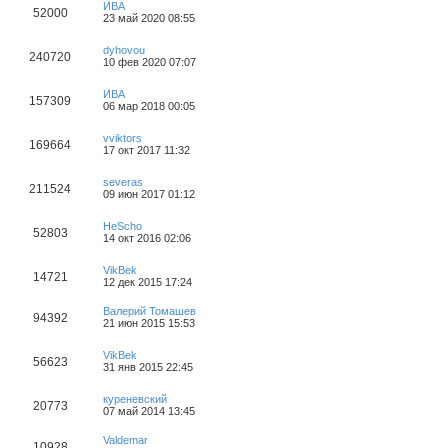
ИВА
52000
23 май 2020 08:55
dyhovou
240720
10 фев 2020 07:07
ИВА
157309
06 мар 2018 00:05
vviktors
169664
17 окт 2017 11:32
severas
211524
09 июн 2017 01:12
HeScho
52803
14 окт 2016 02:06
VikBek
14721
12 дек 2015 17:24
Валерий Томашев
94392
21 июн 2015 15:53
VikBek
56623
31 янв 2015 22:45
куреневский
20773
07 май 2014 13:45
Valdemar
10928