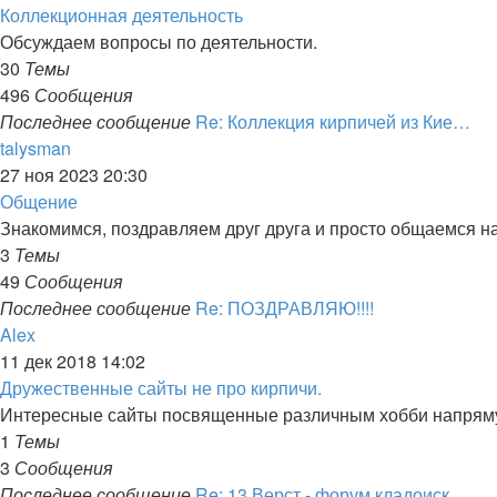
Коллекционная деятельность
Обсуждаем вопросы по деятельности.
30
Темы
496
Сообщения
Последнее сообщение
Re: Коллекция кирпичей из Кие…
Перейти
talysman
к
27 ноя 2023 20:30
последнему
Общение
сообщению
Знакомимся, поздравляем друг друга и просто общаемся н
3
Темы
49
Сообщения
Последнее сообщение
Re: ПОЗДРАВЛЯЮ!!!!
Перейти
Alex
к
11 дек 2018 14:02
последнему
Дружественные сайты не про кирпичи.
сообщению
Интересные сайты посвященные различным хобби напряму
1
Темы
3
Сообщения
Последнее сообщение
Re: 13 Верст - форум кладоиск…