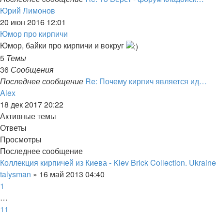
Перейти
Юрий Лимонов
к
20 июн 2016 12:01
последнему
Юмор про кирпичи
сообщению
Юмор, байки про кирпичи и вокруг
5
Темы
36
Сообщения
Последнее сообщение
Re: Почему кирпич является ид…
Перейти
Alex
к
18 дек 2017 20:22
последнему
Активные темы
сообщению
Ответы
Просмотры
Последнее сообщение
Коллекция кирпичей из Киева - Kiev Brick Collection. Ukraine
talysman
»
16 май 2013 04:40
1
…
11