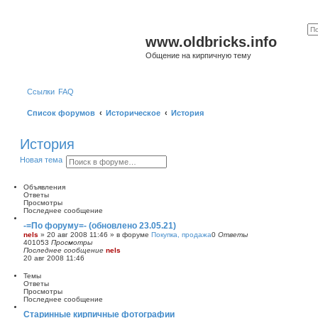
www.oldbricks.info
Общение на кирпичную тему
Ссылки
FAQ
Список форумов
Историческое
История
История
П
Р
Новая тема
о
а
и
с
с
ш
Объявления
к
и
Ответы
р
Просмотры
е
Последнее сообщение
н
-=По форуму=- (обновлено 23.05.21)
н
nels
»
20 авг 2008 11:46
» в форуме
Покупка, продажа
0
Ответы
ы
401053
Просмотры
й
Последнее сообщение
nels
п
20 авг 2008 11:46
о
и
Темы
с
Ответы
к
Просмотры
Последнее сообщение
Старинные кирпичные фотографии