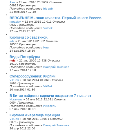
Alex
»
11 мар 2016 23:26
37
Ответы
64922
Просмотры
Последнее сообщение
bls spb
21 фев 2017 12:40
BERGENHEIM - знак качества. Первый на юге России.
rapackivi
»
12 окт 2015 12:01
1
Ответы
9637
Просмотры
Последнее сообщение
VikBek
17 окт 2015 23:37
Кирпичи со свастикой.
adc
»
20 авг 2014 02:06
2
Ответы
10555
Просмотры
Последнее сообщение
Hnu
14 дек 2014 18:39
Виды Петербурга
nels
»
22 апр 2009 15:43
8
Ответы
16120
Просмотры
Последнее сообщение
Валерий Томашев
17 май 2014 19:50
Суперсооружения: Кирпич
VikBek
»
10 янв 2014 01:36
0
Ответы
7664
Просмотры
Последнее сообщение
VikBek
10 янв 2014 01:36
В Китае найдены кирпичи возрастом 7 тыс. лет
Искатель
»
09 янв 2013 22:03
1
Ответы
9054
Просмотры
Последнее сообщение
Искатель
07 май 2013 09:01
Кирпичи и черепица Франции
VikBek
»
18 янв 2011 23:09
1
Ответы
8076
Просмотры
Последнее сообщение
Валерий Томашев
26 апр 2011 22:00