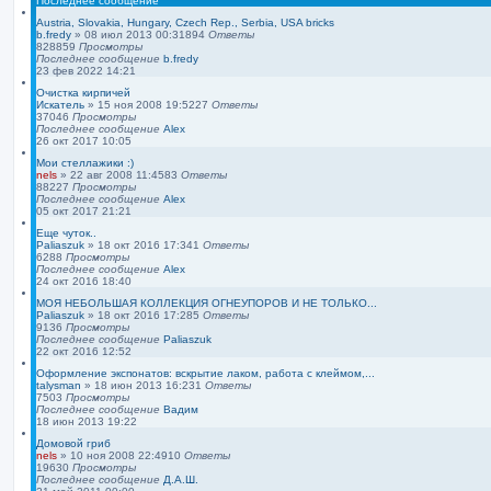
Последнее сообщение
Austria, Slovakia, Hungary, Czech Rep., Serbia, USA bricks
b.fredy
»
08 июл 2013 00:31
894
Ответы
828859
Просмотры
Последнее сообщение
b.fredy
23 фев 2022 14:21
Очистка кирпичей
Искатель
»
15 ноя 2008 19:52
27
Ответы
37046
Просмотры
Последнее сообщение
Alex
26 окт 2017 10:05
Мои стеллажики :)
nels
»
22 авг 2008 11:45
83
Ответы
88227
Просмотры
Последнее сообщение
Alex
05 окт 2017 21:21
Еще чуток..
Paliaszuk
»
18 окт 2016 17:34
1
Ответы
6288
Просмотры
Последнее сообщение
Alex
24 окт 2016 18:40
МОЯ НЕБОЛЬШАЯ КОЛЛЕКЦИЯ ОГНЕУПОРОВ И НЕ ТОЛЬКО...
Paliaszuk
»
18 окт 2016 17:28
5
Ответы
9136
Просмотры
Последнее сообщение
Paliaszuk
22 окт 2016 12:52
Оформление экспонатов: вскрытие лаком, работа с клеймом,...
talysman
»
18 июн 2013 16:23
1
Ответы
7503
Просмотры
Последнее сообщение
Вадим
18 июн 2013 19:22
Домовой гриб
nels
»
10 ноя 2008 22:49
10
Ответы
19630
Просмотры
Последнее сообщение
Д.А.Ш.