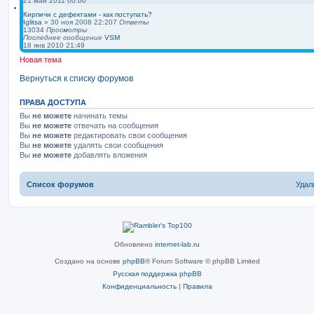
21 май 2011 00:00
Кирпичи с дефектами - как поступать?
Iglitsa
»
30 ноя 2008 22:20
7
Ответы
13034
Просмотры
Последнее сообщение
VSM
18 янв 2010 21:49
Новая тема
Вернуться к списку форумов
ПРАВА ДОСТУПА
Вы
не можете
начинать темы
Вы
не можете
отвечать на сообщения
Вы
не можете
редактировать свои сообщения
Вы
не можете
удалять свои сообщения
Вы
не можете
добавлять вложения
Список форумов
Удал
Обновлено
internet-lab.ru
Создано на основе
phpBB
® Forum Software © phpBB Limited
Русская поддержка phpBB
Конфиденциальность
|
Правила