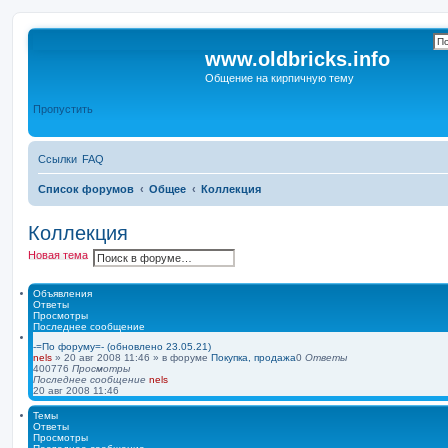
www.oldbricks.info
Общение на кирпичную тему
Пропустить
Ссылки
FAQ
Список форумов
Общее
Коллекция
Коллекция
П
Р
Новая тема
о
а
и
с
с
ш
Объявления
к
и
Ответы
р
Просмотры
е
Последнее сообщение
н
-=По форуму=- (обновлено 23.05.21)
н
nels
»
20 авг 2008 11:46
» в форуме
Покупка, продажа
0
Ответы
ы
400776
Просмотры
й
Последнее сообщение
nels
п
20 авг 2008 11:46
о
и
Темы
с
Ответы
к
Просмотры