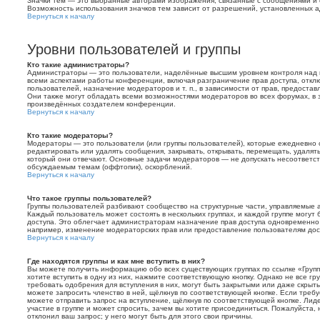
Значки тем — это выбранные авторами изображения, связанные с сообщениями и
Возможность использования значков тем зависит от разрешений, установленных
Вернуться к началу
Уровни пользователей и группы
Кто такие администраторы?
Администраторы — это пользователи, наделённые высшим уровнем контроля над 
всеми аспектами работы конференции, включая разграничение прав доступа, откл
пользователей, назначение модераторов и т. п., в зависимости от прав, предост
Они также могут обладать всеми возможностями модераторов во всех форумах, в 
произведённых создателем конференции.
Вернуться к началу
Кто такие модераторы?
Модераторы — это пользователи (или группы пользователей), которые ежедневно
редактировать или удалять сообщения, закрывать, открывать, перемещать, удалят
который они отвечают. Основные задачи модераторов — не допускать несоответс
обсуждаемым темам (оффтопик), оскорблений.
Вернуться к началу
Что такое группы пользователей?
Группы пользователей разбивают сообщество на структурные части, управляемые
Каждый пользователь может состоять в нескольких группах, и каждой группе могу
доступа. Это облегчает администраторам назначение прав доступа одновременно
например, изменение модераторских прав или предоставление пользователям дос
Вернуться к началу
Где находятся группы и как мне вступить в них?
Вы можете получить информацию обо всех существующих группах по ссылке «Груп
хотите вступить в одну из них, нажмите соответствующую кнопку. Однако не все г
требовать одобрения для вступления в них, могут быть закрытыми или даже скрыт
можете запросить членство в ней, щёлкнув по соответствующей кнопке. Если требу
можете отправить запрос на вступление, щёлкнув по соответствующей кнопке. Лид
участие в группе и может спросить, зачем вы хотите присоединиться. Пожалуйста, 
отклонил ваш запрос; у него могут быть для этого свои причины.