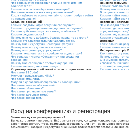
Что означают изображения рядом с моим именем
Поиск по форумам
пользователя?
Как мне выполнить 
Как мне включить отображение аватары?
Почему мой поиск не
Что такое звание и как я могу изменить его?
В результате моего 
Когда я щёлкаю по ссылке «email», от меня требуют войти
Как мне найти поль
на конференцию!
Как мне найти свои
Создание сообщений
Подписки и закладк
Как мне создать новую тему или сообщение?
Чем закладки отлича
Как мне отредактировать или удалить сообщение?
Как мне сделать зак
Как мне добавить подпись к своему сообщению?
определённую тему
Как мне создать опрос?
Как мне подписатьс
Почему я не могу добавить больше вариантов ответа?
Как мне отказаться 
Как мне отредактировать или удалить опрос?
Вложения
Почему мне недоступны некоторые форумы?
Какие вложения раз
Почему я не могу добавлять вложения?
Как мне найти мои 
Почему я получил предупреждение?
Информация о php
Как мне пожаловаться на сообщения модератору?
Кто написал эту ко
Что означает кнопка «Сохранить» при создании
Почему здесь нет та
сообщения?
С кем можно связать
Почему моё сообщение требует одобрения?
использования и/или
Как мне вновь поднять мою тему?
этой конференцией
Форматирование сообщений и типы создаваемых тем
Как мне связаться 
Что такое BBCode?
Могу ли я использовать HTML?
Что такое смайлики?
Могу ли я добавлять изображения к сообщениям?
Что такое важные объявления?
Что такое объявления?
Что такое прилепленные темы?
Что такое закрытые темы?
Что такое значки тем?
Вход на конференцию и регистрация
Зачем мне нужно регистрироваться?
Вы можете этого и не делать. Всё зависит от того, как администратор настроил 
зарегистрироваться, чтобы размещать сообщения, или нет. Тем не менее регистр
возможности, которые недоступны анонимным пользователям: аватары, личные со