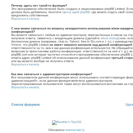
Почему здесь нет такой-то функции?
Это программное обеспечение было создано и лицензировано phpBB Limited. Если 
должна быть добавлена, посетите
Центр идей phpBB
, где можно отдать свой гол
предложить собственные.
Вернуться к началу
С кем можно связаться по вопросу некорректного использования и/или юридич
конференцией?
Вы можете связаться с любым из администраторов, перечисленных в списке на ст
получили ответа, свяжитесь с владельцем домена (сделайте
whois lookup
) или, ес
бесплатном домене (например, chat.ru, Yahoo!, free.fr, f2s.com и т. п.), с руковод
Учтите, что phpBB Limited
не имеет никакого контроля над данной конференцией
ответственности за то, кем и как данная конференция используется. Не обращайте
вопросам (о приостановке работы конференции, ответственности за неё и т. д.), к
phpBB.com или которые частично относятся к программному обеспечению phpBB Lim
email в адрес phpBB Limited об использовании данной конференции
третьей стор
или вы можете вообще не получить ответа.
Вернуться к началу
Как мне связаться с администратором конференции?
Все пользователи данной конференции могут использовать соответствующую форм
администрацией», если данная функция включена администратором.
Зарегистрированные пользователи также могут воспользоваться контактами на с
Вернуться к началу
Список форумов
Удал
Обновлено
internet-lab.ru