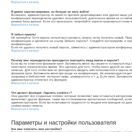
Вернуться к началу
Я давно зарегистрирован, но больше не могу войти!
Возможно, администратор по какой-то причине деактивировал или удалил вашу учё
конференции периодически удаляют пользователей, длительное время не оставл
размер базы данных. Если это произошло, попробуйте зарегистрироваться снова и 
Вернуться к началу
Я забыл пароль!
Не паникуйте! Хотя пароль нельзя восстановить, можно легко получить новый. Пер
конференцию и щёлкните на ссылку
Забыли пароль?
. Следуйте инструкциям, и ск
конференцию.
Если не удалось получить новый пароль, свяжитесь с администратором конференц
Вернуться к началу
Почему мне периодически приходится повторять ввод имени и пароля?
Если вы не отметили флажком пункт
Запомнить меня
, вы сможете оставаться под
некоторое ограниченное время. Это сделано для того, чтобы никто другой не смог
записью. Для того чтобы вам не приходилось вводить имя пользователя и пароль 
флажком пункт
Запомнить меня
при входе на конференцию. Не рекомендуется дел
например в библиотеке, интернет-кафе, университете и т. д. Если пункт
Запомнит
администратор отключил эту функцию.
Вернуться к началу
Что делает функция «Удалить cookies»?
Она удаляет все созданные cookies, которые позволяют вам оставаться авторизов
выполняют другие функции, такие как отслеживание прочитанных сообщений, если
администратором. Если вы испытываете трудности со входом или выходом на дан
cookies может помочь.
Вернуться к началу
Параметры и настройки пользователя
Как мне изменить мои настройки?