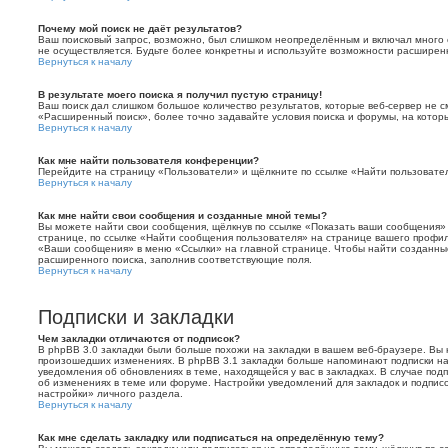
Почему мой поиск не даёт результатов?
Ваш поисковый запрос, возможно, был слишком неопределённым и включал много о
не осуществляется. Будьте более конкретны и используйте возможности расширенн
Вернуться к началу
В результате моего поиска я получил пустую страницу!
Ваш поиск дал слишком большое количество результатов, которые веб-сервер не с
«Расширенный поиск», более точно задавайте условия поиска и форумы, на котор
Вернуться к началу
Как мне найти пользователя конференции?
Перейдите на страницу «Пользователи» и щёлкните по ссылке «Найти пользовате
Вернуться к началу
Как мне найти свои сообщения и созданные мной темы?
Вы можете найти свои сообщения, щёлкнув по ссылке «Показать ваши сообщения»
странице, по ссылке «Найти сообщения пользователя» на странице вашего профи
«Ваши сообщения» в меню «Ссылки» на главной странице. Чтобы найти созданные
расширенного поиска, заполнив соответствующие поля.
Вернуться к началу
Подписки и закладки
Чем закладки отличаются от подписок?
В phpBB 3.0 закладки были больше похожи на закладки в вашем веб-браузере. Вы
произошедших изменениях. В phpBB 3.1 закладки больше напоминают подписки на
уведомления об обновлениях в теме, находящейся у вас в закладках. В случае под
об изменениях в теме или форуме. Настройки уведомлений для закладок и подпис
настройки» личного раздела.
Вернуться к началу
Как мне сделать закладку или подписаться на определённую тему?