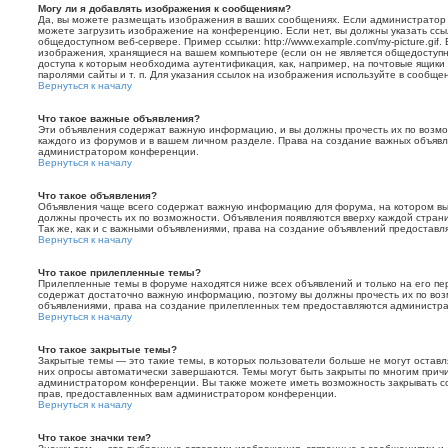
Могу ли я добавлять изображения к сообщениям?
Да, вы можете размещать изображения в ваших сообщениях. Если администратор
можете загрузить изображение на конференцию. Если нет, вы должны указать ссы
общедоступном веб-сервере. Пример ссылки: http://www.example.com/my-picture.gif.
изображения, хранящиеся на вашем компьютере (если он не является общедоступн
доступа к которым необходима аутентификация, как, например, на почтовые ящики
паролями сайты и т. п. Для указания ссылок на изображения используйте в сообщен
Вернуться к началу
Что такое важные объявления?
Эти объявления содержат важную информацию, и вы должны прочесть их по возмо
каждого из форумов и в вашем личном разделе. Права на создание важных объяв
администратором конференции.
Вернуться к началу
Что такое объявления?
Объявления чаще всего содержат важную информацию для форума, на котором вы 
должны прочесть их по возможности. Объявления появляются вверху каждой стран
Так же, как и с важными объявлениями, права на создание объявлений предостав
Вернуться к началу
Что такое прилепленные темы?
Прилепленные темы в форуме находятся ниже всех объявлений и только на его пе
содержат достаточно важную информацию, поэтому вы должны прочесть их по возмо
объявлениями, права на создание прилепленных тем предоставляются администр
Вернуться к началу
Что такое закрытые темы?
Закрытые темы — это такие темы, в которых пользователи больше не могут оставл
них опросы автоматически завершаются. Темы могут быть закрыты по многим при
администратором конференции. Вы также можете иметь возможность закрывать со
прав, предоставленных вам администратором конференции.
Вернуться к началу
Что такое значки тем?