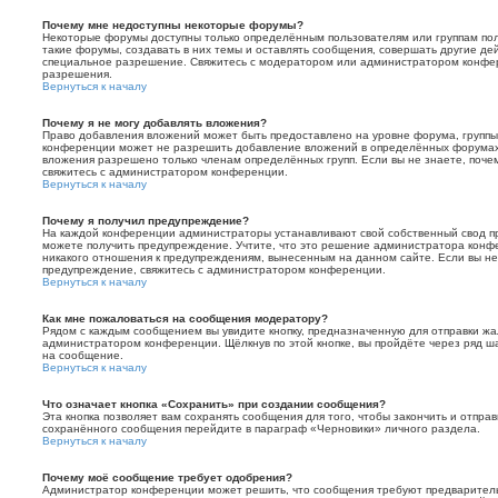
Почему мне недоступны некоторые форумы?
Некоторые форумы доступны только определённым пользователям или группам по
такие форумы, создавать в них темы и оставлять сообщения, совершать другие де
специальное разрешение. Свяжитесь с модератором или администратором конфер
разрешения.
Вернуться к началу
Почему я не могу добавлять вложения?
Право добавления вложений может быть предоставлено на уровне форума, группы
конференции может не разрешить добавление вложений в определённых форумах.
вложения разрешено только членам определённых групп. Если вы не знаете, поче
свяжитесь с администратором конференции.
Вернуться к началу
Почему я получил предупреждение?
На каждой конференции администраторы устанавливают свой собственный свод пр
можете получить предупреждение. Учтите, что это решение администратора конфе
никакого отношения к предупреждениям, вынесенным на данном сайте. Если вы не 
предупреждение, свяжитесь с администратором конференции.
Вернуться к началу
Как мне пожаловаться на сообщения модератору?
Рядом с каждым сообщением вы увидите кнопку, предназначенную для отправки жа
администратором конференции. Щёлкнув по этой кнопке, вы пройдёте через ряд ш
на сообщение.
Вернуться к началу
Что означает кнопка «Сохранить» при создании сообщения?
Эта кнопка позволяет вам сохранять сообщения для того, чтобы закончить и отправ
сохранённого сообщения перейдите в параграф «Черновики» личного раздела.
Вернуться к началу
Почему моё сообщение требует одобрения?
Администратор конференции может решить, что сообщения требуют предваритель