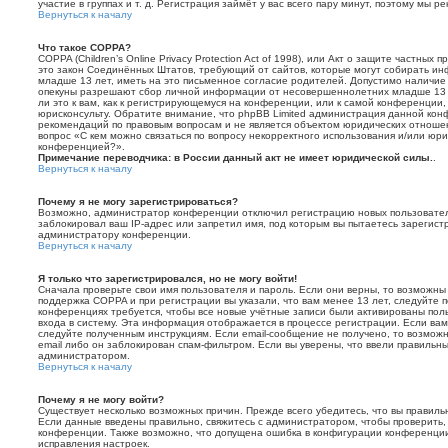
участие в группах и т. д. Регистрация займёт у вас всего пару минут, поэтому мы р
Вернуться к началу
Что такое COPPA?
COPPA (Children’s Online Privacy Protection Act of 1998), или Акт о защите частных 
это закон Соединённых Штатов, требующий от сайтов, которые могут собирать 
младше 13 лет, иметь на это письменное согласие родителей. Допустимо наличие 
опекуны разрешают сбор личной информации от несовершеннолетних младше 13 л
ли это к вам, как к регистрирующемуся на конференции, или к самой конференции,
юрисконсульту. Обратите внимание, что phpBB Limited администрация данной ко
рекомендаций по правовым вопросам и не является объектом юридических отношен
вопрос «С кем можно связаться по вопросу некорректного использования и/или юри
конференцией?».
Примечание переводчика: в России данный акт не имеет юридической силы.
.
Вернуться к началу
Почему я не могу зарегистрироваться?
Возможно, администратор конференции отключил регистрацию новых пользовател
заблокировал ваш IP-адрес или запретил имя, под которым вы пытаетесь зарегист
администратору конференции.
Вернуться к началу
Я только что зарегистрировался, но не могу войти!
Сначала проверьте свои имя пользователя и пароль. Если они верны, то возможны
поддержка COPPA и при регистрации вы указали, что вам менее 13 лет, следуйте 
конференциях требуется, чтобы все новые учётные записи были активированы по
входа в систему. Эта информация отображается в процессе регистрации. Если вам
следуйте полученным инструкциям. Если email-сообщение не получено, то возможн
email либо он заблокирован спам-фильтром. Если вы уверены, что ввели правильный
администратором.
Вернуться к началу
Почему я не могу войти?
Существует несколько возможных причин. Прежде всего убедитесь, что вы правиль
Если данные введены правильно, свяжитесь с администратором, чтобы проверить, 
конференции. Также возможно, что допущена ошибка в конфигурации конференции
исправления настроек.