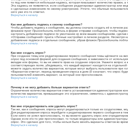
то под ним появится небольшая надпись, которая показывает количество правок, а 
Эта надпись не появляется, если сообщение редактировал администратор или мод
о сделанных изменениях по своему усмотрению. Учтите, что обычные пользовател
него уже кто-то ответил.
Вернуться к началу
Как мне добавить подпись к своему сообщению?
Чтобы добавить подпись к сообщению, вы должны сначала создать её в личном ра
флажком пункт
Присоединить подпись
в форме отправки сообщения, чтобы подпис
настроить добавление подписи по умолчанию ко всем вашим сообщениям, сделав 
«Отправка сообщений» пункта «Личные настройки» в личном разделе. Несмотря на
добавление подписи в отдельных сообщениях, убрав флажок
Присоединить подпи
Вернуться к началу
Как мне создать опрос?
При создании темы или редактировании первого сообщения темы щёлкните на вк
опрос
под основной формой для создания сообщения, в зависимости от используем
вкладки или формы, то вы не имеете прав на создание опросов. Укажите вопрос и 
соответствующих полях, убедившись, что каждый вариант находится на отдельной с
можете задать количество вариантов, которые могут выбрать пользователи при г
«Вариантов ответа», период проведения опроса в днях (0 означает, что опрос буд
пользователей изменять вариант, за который они проголосовали.
Вернуться к началу
Почему я не могу добавить больше вариантов ответа?
Ограничение количества вариантов ответа устанавливается администратором кон
количество вариантов, превышающее это ограничение, свяжитесь с администрато
Вернуться к началу
Как мне отредактировать или удалить опрос?
Так же, как и сообщения, опросы могут редактироваться только их создателями, 
Для редактирования опроса перейдите к редактированию первого сообщения в теме
Если никто не успел проголосовать, то вы можете удалить опрос или отредактиров
Однако если кто-то уже проголосовал, то только модераторы или администраторы
опрос. Это сделано для того, чтобы нельзя было менять варианты ответов во врем
Вернуться к началу