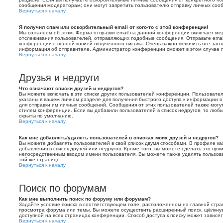
сообщения модераторам; они могут запретить пользователю отправку личных соо
Вернуться к началу
Я получил спам или оскорбительный email от кого-то с этой конференции!
Мы сожалеем об этом. Форма отправки email на данной конференции включает ме
отслеживания пользователей, отправляющих подобные сообщения. Отправьте ema
конференции с полной копией полученного письма. Очень важно включить все заго
информация об отправителе. Администратор конференции сможет в этом случае 
Вернуться к началу
Друзья и недруги
Что означают списки друзей и недругов?
Вы можете включать в эти списки других пользователей конференции. Пользовател
указаны в вашем личном разделе для получения быстрого доступа к информации о т
для отправки им личных сообщений. Сообщения от этих пользователей также могут
стилем конференции. Если вы добавили пользователей в список недругов, то лю
скрыты по умолчанию.
Вернуться к началу
Как мне добавлять/удалять пользователей в списках моих друзей и недругов?
Вы можете добавлять пользователей в свой список двумя способами. В профиле ка
добавления в список друзей или недругов. Кроме того, вы можете сделать это пря
непосредственным вводом имени пользователя. Вы можете также удалять пользова
той же странице.
Вернуться к началу
Поиск по форумам
Как мне выполнить поиск по форуму или форумам?
Задайте условие поиска в соответствующем поле, расположенном на главной стр
просмотра форума или темы. Вы можете осуществить расширенный поиск, щёлкнув
доступной на всех страницах конференции. Способ доступа к поиску может зависет
Вернуться к началу