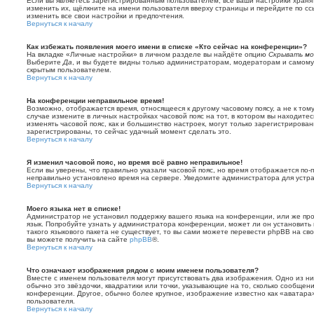
Если вы являетесь зарегистрированным пользователем, все ваши настройки храня
изменить их, щёлкните на имени пользователя вверху страницы и перейдите по с
изменить все свои настройки и предпочтения.
Вернуться к началу
Как избежать появления моего имени в списке «Кто сейчас на конференции»?
На вкладке «Личные настройки» в личном разделе вы найдёте опцию
Скрывать мо
Выберите
Да
, и вы будете видны только администраторам, модераторам и самому 
скрытым пользователем.
Вернуться к началу
На конференции неправильное время!
Возможно, отображается время, относящееся к другому часовому поясу, а не к тому
случае измените в личных настройках часовой пояс на тот, в котором вы находитесь:
изменять часовой пояс, как и большинство настроек, могут только зарегистрирова
зарегистрированы, то сейчас удачный момент сделать это.
Вернуться к началу
Я изменил часовой пояс, но время всё равно неправильное!
Если вы уверены, что правильно указали часовой пояс, но время отображается по-
неправильно установлено время на сервере. Уведомите администратора для устр
Вернуться к началу
Моего языка нет в списке!
Администратор не установил поддержку вашего языка на конференции, или же про
язык. Попробуйте узнать у администратора конференции, может ли он установить 
такого языкового пакета не существует, то вы сами можете перевести phpBB на 
вы можете получить на сайте
phpBB
®.
Вернуться к началу
Что означают изображения рядом с моим именем пользователя?
Вместе с именем пользователя могут присутствовать два изображения. Одно из ни
обычно это звёздочки, квадратики или точки, указывающие на то, сколько сообщени
конференции. Другое, обычно более крупное, изображение известно как «аватара
пользователя.
Вернуться к началу