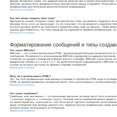
форум. Возможно также, что администратор включил вас в группу пользователей, 
мнению, должны быть предварительно просмотрены перед отправкой. Пожалуйста
конференции для получения дополнительной информации.
Вернуться к началу
Как мне вновь поднять мою тему?
Щёлкнув по ссылке «Поднять тему» при просмотре темы, вы можете «поднять» её 
форума. Если этого не происходит, то это означает, что возможность поднятия тем
которое должно пройти до повторного поднятия темы, ещё не прошло. Также можно
однако удостоверьтесь, что тем самым вы не нарушаете правила конференции, на 
Вернуться к началу
Форматирование сообщений и типы создав
Что такое BBCode?
BBCode — это особая реализация HTML, предлагающая большие возможности по
сообщения. Возможность использования BBCode определяется администратором,
отключён на уровне сообщения в форме для его отправки. BBCode очень похож на 
квадратные скобки [ и ], а не в < и >. За дополнительной информацией о BBCode о
ссылка на которое доступна из формы отправки сообщений.
Вернуться к началу
Могу ли я использовать HTML?
Нет. На этой конференции невозможны отправка и обработка HTML-кода в сообще
HTML по форматированию сообщений может быть реализована с использованием
Вернуться к началу
Что такое смайлики?
Смайлики, или эмотиконы — это маленькие картинки, которые могут быть использ
:) означает радость, а :( означает грусть. Полный список смайликов можно увидет
не перестарайтесь, используя их: они легко могут сделать сообщение нечитаемы
ваше сообщение или вообще удалить его. Администратор конференции также може
которое можно использовать в сообщении.
Вернуться к началу