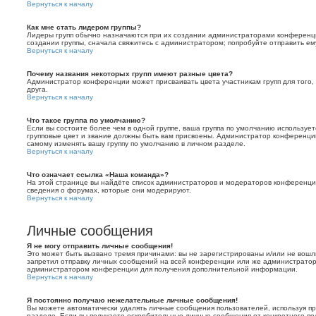
Вернуться к началу
Как мне стать лидером группы?
Лидеры групп обычно назначаются при их создании администраторами конференц
создании группы, сначала свяжитесь с администратором; попробуйте отправить е
Вернуться к началу
Почему названия некоторых групп имеют разные цвета?
Администратор конференции может присваивать цвета участникам групп для того, 
друга.
Вернуться к началу
Что такое группа по умолчанию?
Если вы состоите более чем в одной группе, ваша группа по умолчанию используетс
групповые цвет и звание должны быть вам присвоены. Администратор конференц
самому изменять вашу группу по умолчанию в личном разделе.
Вернуться к началу
Что означает ссылка «Наша команда»?
На этой странице вы найдёте список администраторов и модераторов конференци
сведения о форумах, которые они модерируют.
Вернуться к началу
Личные сообщения
Я не могу отправить личные сообщения!
Это может быть вызвано тремя причинами: вы не зарегистрированы и/или не вош
запретил отправку личных сообщений на всей конференции или же администратор 
администратором конференции для получения дополнительной информации.
Вернуться к началу
Я постоянно получаю нежелательные личные сообщения!
Вы можете автоматически удалять личные сообщения пользователей, используя п
разделе. Если вы получаете оскорбительные личные сообщения от конкретного по