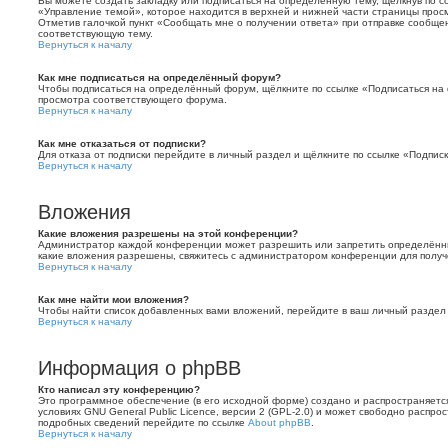
Вы можете создать закладку или подписаться на определённую тему, щёлкнув по 
«Управление темой», которое находится в верхней и нижней части страницы прос
Отметив галочкой пункт «Сообщать мне о получении ответа» при отправке сообще
соответствующую тему.
Вернуться к началу
Как мне подписаться на определённый форум?
Чтобы подписаться на определённый форум, щёлкните по ссылке «Подписаться на
просмотра соответствующего форума.
Вернуться к началу
Как мне отказаться от подписки?
Для отказа от подписки перейдите в личный раздел и щёлкните по ссылке «Подписк
Вернуться к началу
Вложения
Какие вложения разрешены на этой конференции?
Администратор каждой конференции может разрешить или запретить определённы
какие вложения разрешены, свяжитесь с администратором конференции для полу
Вернуться к началу
Как мне найти мои вложения?
Чтобы найти список добавленных вами вложений, перейдите в ваш личный раздел
Вернуться к началу
Информация о phpBB
Кто написал эту конференцию?
Это программное обеспечение (в его исходной форме) создано и распространяет
условиях GNU General Public Licence, версии 2 (GPL-2.0) и может свободно распро
подробных сведений перейдите по ссылке
About phpBB
.
Вернуться к началу