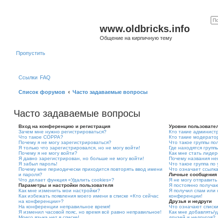
www.oldbricks.info
Общение на кирпичную тему
Пропустить
Ссылки
FAQ
Список форумов
Часто задаваемые вопросы
Часто задаваемые вопросы
Вход на конференцию и регистрация
Уровни пользовате
Зачем мне нужно регистрироваться?
Кто такие админист
Что такое COPPA?
Кто такие модерато
Почему я не могу зарегистрироваться?
Что такое группы по
Я только что зарегистрировался, но не могу войти!
Где находятся группы
Почему я не могу войти?
Как мне стать лидер
Я давно зарегистрирован, но больше не могу войти!
Почему названия не
Я забыл пароль!
Что такое группа по
Почему мне периодически приходится повторять ввод имени
Что означает ссылк
и пароля?
Личные сообщения
Что делает функция «Удалить cookies»?
Я не могу отправит
Параметры и настройки пользователя
Я постоянно получа
Как мне изменить мои настройки?
Я получил спам или 
Как избежать появления моего имени в списке «Кто сейчас
конференции!
на конференции»?
Друзья и недруги
На конференции неправильное время!
Что означают списки
Я изменил часовой пояс, но время всё равно неправильное!
Как мне добавлять/у
Моего языка нет в списке!
друзей и недругов?