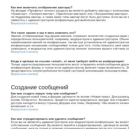
Как мне включить отображение аватары?
На вкладке «Профиль» личного раздела вы можете добавить аватару с использов
«Граватар», «Галерея аватар», «Удалённая аватара» или «Загружаемая аватара».
ли поддержка аватар, а также какие типы аватар могут быть доступны. Если вы не
свяжитесь с администратором конференции для выяснения причин.
Вернуться к началу
Что такое звание и как я могу изменить его?
Звания, отображаемые под вашим именем, отражают количество созданных вами
определённых пользователей: например, модераторов и администраторов. Обычн
наименования званий на конференции, так как они установлены её администратор
конференцию ненужными сообщениями только для того, чтобы повысить своё зван
запрещено, и модератор или администратор понизят значение вашего счётчика с
Вернуться к началу
Когда я щёлкаю по ссылке «email», от меня требуют войти на конференцию!
Только зарегистрированные пользователи могут отправлять email-сообщения друг
конференцию форму, и только если администратор включил такую возможность. Эт
предотвратить злоупотребления почтовой системой анонимными пользователями.
Вернуться к началу
Создание сообщений
Как мне создать новую тему или сообщение?
Для создания новой темы в форуме щёлкните по кнопке «Новая тема». Для размещ
кнопке «Ответить». Возможно, придётся зарегистрироваться, прежде чем отправи
доступа находится внизу страниц форума или темы. Например: «Вы можете начин
вложения» и т.п.
Вернуться к началу
Как мне отредактировать или удалить сообщение?
Если вы не являетесь администратором или модератором конференции, вы можете
собственные сообщения. Вы можете перейти к редактированию, щёлкнув по кнопк
сообщении, иногда только в течение ограниченного времени после его создания. 